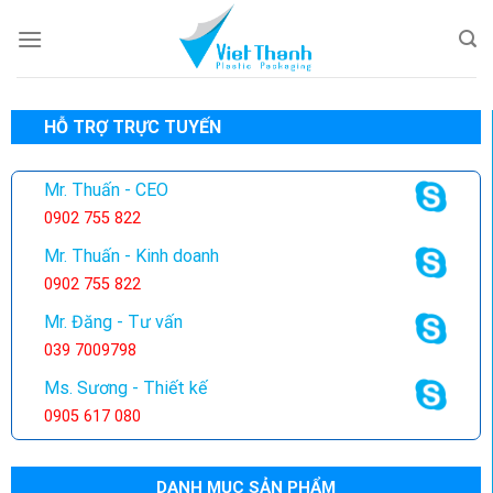
Skip
to
content
HỖ TRỢ TRỰC TUYẾN
Mr. Thuấn - CEO
0902 755 822
Mr. Thuấn - Kinh doanh
0902 755 822
Mr. Đăng - Tư vấn
039 7009798
Ms. Sương - Thiết kế
0905 617 080
DANH MỤC SẢN PHẨM