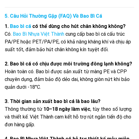
5. Câu Hỏi Thường Gặp (FAQ) Về Bao Bì Cá
1.
Bao bì cá
có thể dùng cho hút chân không không?
Có.
Bao Bì Nhựa Việt Thành
cung cấp bao bì cá cấu trúc
PA/PE hoặc PET/PA/PE, có khả năng kháng khí và chịu áp
suất tốt, đảm bảo hút chân không kín tuyệt đối.
2. Bao bì cá có chịu được môi trường đông lạnh không?
Hoàn toàn có. Bao bì được sản xuất từ màng PE và CPP
chuyên dụng, đảm bảo độ dẻo dai, không giòn nứt khi bảo
quản dưới -18°C.
3. Thời gian sản xuất bao bì cá là bao lâu?
Thông thường từ
10–18 ngày làm việc
, tùy theo số lượng
và thiết kế. Việt Thành cam kết hỗ trợ rút ngắn tiến độ cho
đơn hàng gấp.
4. Bao Bì Nhựa Việt Thành có hỗ trợ thiết kế mẫu miễn