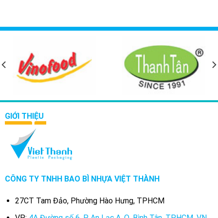
GIỚI THIỆU
CÔNG TY TNHH BAO BÌ NHỰA VIỆT THÀNH
27CT Tam Đảo, Phường Hào Hưng, TPHCM
VP:
4A Đường số 6, P. An Lạc A, Q. Bình Tân, TP.HCM, VN