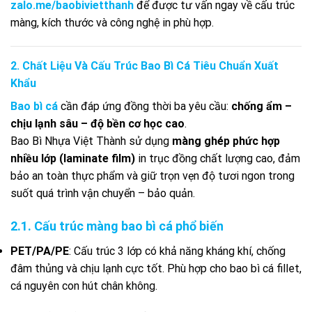
zalo.me/baobivietthanh
để được tư vấn ngay về cấu trúc
màng, kích thước và công nghệ in phù hợp.
2. Chất Liệu Và Cấu Trúc Bao Bì Cá Tiêu Chuẩn Xuất
Khẩu
Bao bì cá
cần đáp ứng đồng thời ba yêu cầu:
chống ẩm –
chịu lạnh sâu – độ bền cơ học cao
.
Bao Bì Nhựa Việt Thành sử dụng
màng ghép phức hợp
nhiều lớp (laminate film)
in trục đồng chất lượng cao, đảm
bảo an toàn thực phẩm và giữ trọn vẹn độ tươi ngon trong
suốt quá trình vận chuyển – bảo quản.
2.1. Cấu trúc màng bao bì cá phổ biến
PET/PA/PE
: Cấu trúc 3 lớp có khả năng kháng khí, chống
đâm thủng và chịu lạnh cực tốt. Phù hợp cho bao bì cá fillet,
cá nguyên con hút chân không.