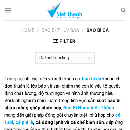
Skip
to
content
HOME
/
BAO BÌ THỦY SẢN
/
BAO BÌ CÁ
FILTER
Trong ngành chế biến và xuất khẩu cá,
bao bì cá
không chỉ
đơn thuần là lớp bảo vệ sản phẩm mà còn là yếu tố quyết
định chất lượng, độ tươi ngon và hình ảnh thương hiệu.
Với kinh nghiệm nhiều năm trong lĩnh vực
sản xuất bao bì
nhựa màng ghép phức hợp
,
Bao Bì Nhựa Việt Thành
mang đến giải pháp đóng gói chuyên biệt, phù hợp cho
cá
tươi, cá phi lê
, cá đông lạnh và cá chế biến sẵn
, đáp ứng
mọi tiêu chuẩn kỹ thuật khắt khe của thị trường nội địa và