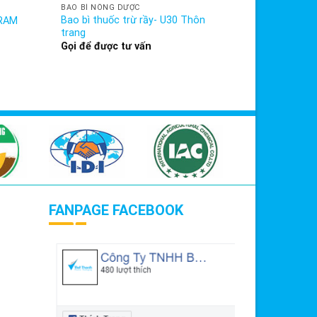
BAO BÌ NÔNG DƯỢC
Bao bì thuốc trừ rầy- U30 Thôn
 RAM
trang
Gọi để được tư vấn
FANPAGE FACEBOOK