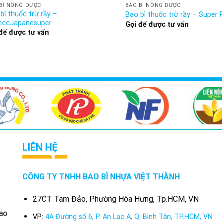
BÌ NÔNG DƯỢC
BAO BÌ NÔNG DƯỢC
bì thuốc trừ rầy –
Bao bì thuốc trừ rầy – Super
eccJapanesuper
Gọi để được tư vấn
để được tư vấn
LIÊN HỆ
CÔNG TY TNHH BAO BÌ NHỰA VIỆT THÀNH
27CT Tam Đảo, Phường Hòa Hưng, Tp.HCM, VN
bao
VP:
4A Đường số 6, P. An Lạc A, Q. Bình Tân, TP.HCM, VN