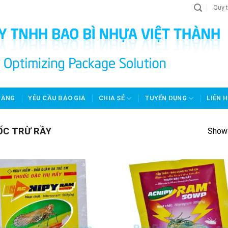
Quy t
HÀNG
YÊU CẦU BÁO GIÁ
CHIA SẺ
TUYỂN DỤNG
LIÊN H
C TRỪ RẦY
Showi