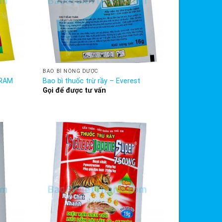
BAO BÌ NÔNG DƯỢC
yRAM
Bao bì thuốc trừ rầy – Everest
Gọi để được tư vấn