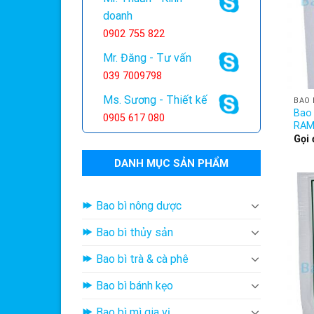
doanh
0902 755 822
Mr. Đăng - Tư vấn
039 7009798
Ms. Sương - Thiết kế
BAO 
Bao 
0905 617 080
RA
Gọi 
DANH MỤC SẢN PHẨM
Bao bì nông dược
Bao bì thủy sản
Bao bì trà & cà phê
Bao bì bánh kẹo
Bao bì mì gia vị