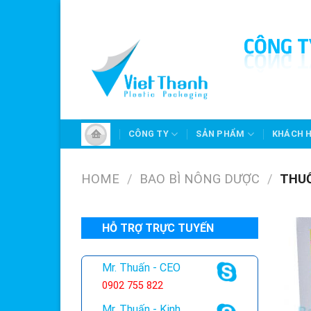
Skip
to
content
CÔNG TY
SẢN PHẨM
KHÁCH 
HOME
/
BAO BÌ NÔNG DƯỢC
/
THUỐ
HỖ TRỢ TRỰC TUYẾN
Mr. Thuấn - CEO
0902 755 822
Mr. Thuấn - Kinh