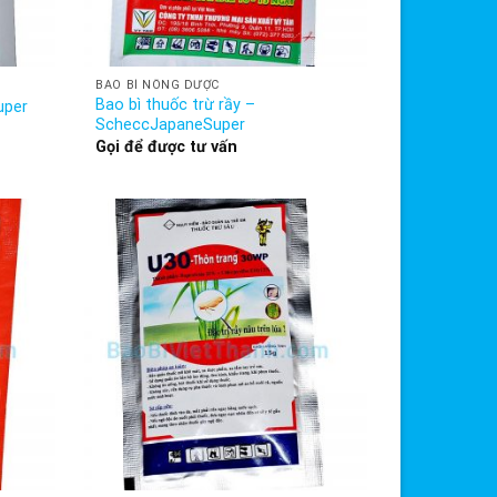
BAO BÌ NÔNG DƯỢC
Bao bì thuốc trừ rầy –
uper
ScheccJapaneSuper
Gọi để được tư vấn