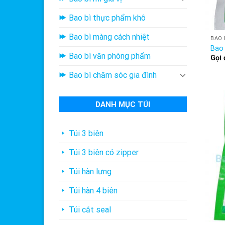
Bao bì thực phẩm khô
Bao bì màng cách nhiệt
BAO 
Bao 
Bao bì văn phòng phẩm
Gọi 
Bao bì chăm sóc gia đình
DANH MỤC TÚI
Túi 3 biên
Túi 3 biên có zipper
Túi hàn lưng
Túi hàn 4 biên
Túi cắt seal