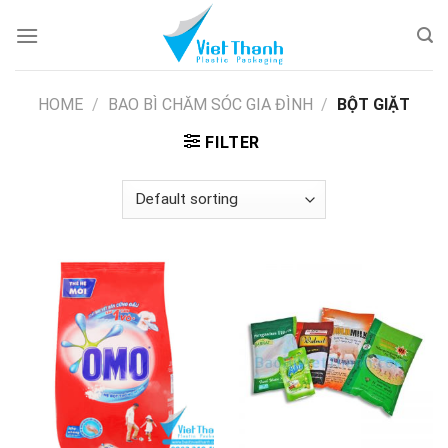
Skip
to
content
HOME
/
BAO BÌ CHĂM SÓC GIA ĐÌNH
/
BỘT GIẶT
FILTER