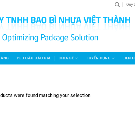
Quy t
HÀNG
YÊU CẦU BÁO GIÁ
CHIA SẺ
TUYỂN DỤNG
LIÊN H
ducts were found matching your selection.