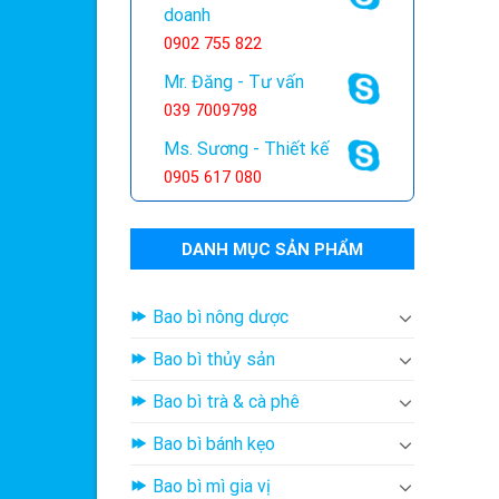
doanh
0902 755 822
Mr. Đăng - Tư vấn
039 7009798
Ms. Sương - Thiết kế
0905 617 080
DANH MỤC SẢN PHẨM
Bao bì nông dược
Bao bì thủy sản
Bao bì trà & cà phê
Bao bì bánh kẹo
Bao bì mì gia vị