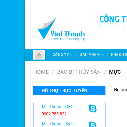
Skip
to
content
CÔNG TY
SẢN PHẨM
KHÁCH 
HOME
/
BAO BÌ THỦY SẢN
/
MỰC
No pro
HỖ TRỢ TRỰC TUYẾN
Mr. Thuấn - CEO
0902 755 822
Mr. Thuấn - Kinh