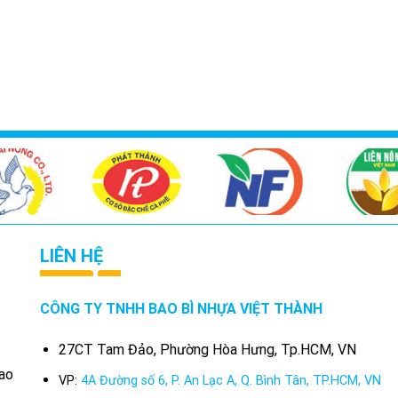
LIÊN HỆ
CÔNG TY TNHH BAO BÌ NHỰA VIỆT THÀNH
27CT Tam Đảo, Phường Hòa Hưng, Tp.HCM, VN
bao
VP:
4A Đường số 6, P. An Lạc A, Q. Bình Tân, TP.HCM, VN