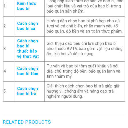
Tổng hợp kiến thức cơ bản về bao bì, các
Kiến thức
1
loại chất liệu và vai trò của bao bì trong
bao bì
bảo quản sản phẩm.
Hướng dẫn chọn bao bì phù hợp cho cá
Cách chọn
2
tươi và cá chế biến, nhấn mạnh yếu tố
bao bì cá
bảo quản, độ bền và an toàn thực phẩm.
Cách chọn
Giới thiệu các tiêu chí lựa chọn bao bì
bao bì
3
cho thuốc BVTV, bao gồm vật liệu chống
thuốc bảo
ẩm, kín hơi và dễ sử dụng.
vệ thực vật
Tư vấn về bao bì tôm xuất khẩu và nội
Cách chọn
4
địa, chú trọng độ bền, bảo quản lạnh và
bao bì tôm
tính thẩm mỹ.
Giải thích cách chọn bao bì trà giúp giữ
Cách chọn
5
hương vị, chống ẩm và nâng cao trải
bao bì trà
nghiệm người dùng.
RELATED PRODUCTS