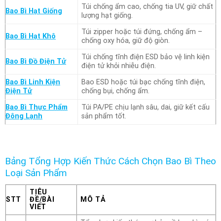
Túi chống ẩm cao, chống tia UV, giữ chất
Bao Bì Hạt Giống
lượng hạt giống.
Túi zipper hoặc túi đứng, chống ẩm –
Bao Bì Hạt Khô
chống oxy hóa, giữ độ giòn.
Túi chống tĩnh điện ESD bảo vệ linh kiện
Bao Bì Đồ Điện Tử
điện tử khỏi nhiễu điện.
Bao Bì Linh Kiện
Bao ESD hoặc túi bạc chống tĩnh điện,
Điện Tử
chống bụi, chống ẩm.
Bao Bì Thực Phẩm
Túi PA/PE chịu lạnh sâu, dai, giữ kết cấu
Đông Lạnh
sản phẩm tốt.
Bảng Tổng Hợp Kiến Thức Cách Chọn Bao Bì Theo
Loại Sản Phẩm
TIÊU
STT
ĐỀ/BÀI
MÔ TẢ
VIẾT