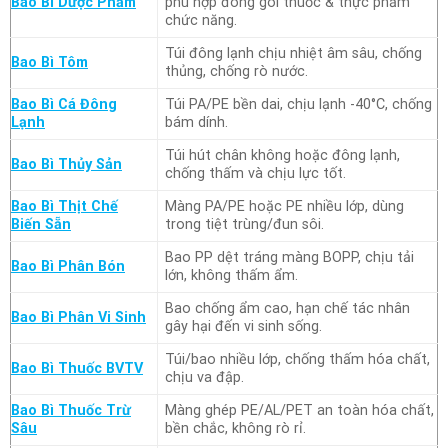
Bao Bì Dược Phẩm
phù hợp đóng gói thuốc & thực phẩm
chức năng.
Túi đông lạnh chịu nhiệt âm sâu, chống
Bao Bì Tôm
thủng, chống rò nước.
Bao Bì Cá Đông
Túi PA/PE bền dai, chịu lạnh -40°C, chống
Lạnh
bám dính.
Túi hút chân không hoặc đông lạnh,
Bao Bì Thủy Sản
chống thấm và chịu lực tốt.
Bao Bì Thịt Chế
Màng PA/PE hoặc PE nhiều lớp, dùng
Biến Sẵn
trong tiệt trùng/đun sôi.
Bao PP dệt tráng màng BOPP, chịu tải
Bao Bì Phân Bón
lớn, không thấm ẩm.
Bao chống ẩm cao, hạn chế tác nhân
Bao Bì Phân Vi Sinh
gây hại đến vi sinh sống.
Túi/bao nhiều lớp, chống thấm hóa chất,
Bao Bì Thuốc BVTV
chịu va đập.
Bao Bì Thuốc Trừ
Màng ghép PE/AL/PET an toàn hóa chất,
Sâu
bền chắc, không rò rỉ.