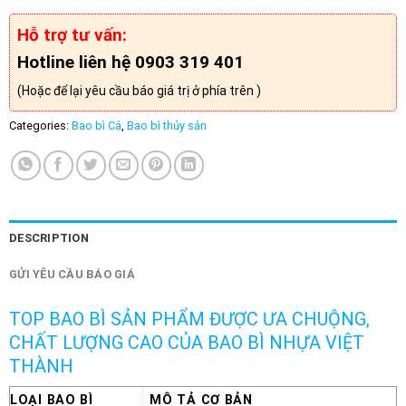
Hỗ trợ tư vấn:
Hotline liên hệ 0903 319 401
(Hoặc để lại yêu cầu báo giá trị ở phía trên )
Categories:
Bao bì Cá
,
Bao bì thủy sản
DESCRIPTION
GỬI YÊU CẦU BÁO GIÁ
TOP BAO BÌ SẢN PHẨM ĐƯỢC ƯA CHUỘNG,
CHẤT LƯỢNG CAO CỦA BAO BÌ NHỰA VIỆT
THÀNH
LOẠI BAO BÌ
MÔ TẢ CƠ BẢN