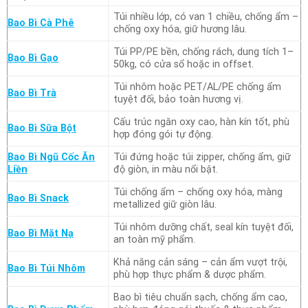
Túi nhiều lớp, có van 1 chiều, chống ẩm –
Bao Bì Cà Phê
chống oxy hóa, giữ hương lâu.
Túi PP/PE bền, chống rách, dung tích 1–
Bao Bì Gạo
50kg, có cửa sổ hoặc in offset.
Túi nhôm hoặc PET/AL/PE chống ẩm
Bao Bì Trà
tuyệt đối, bảo toàn hương vị.
Cấu trúc ngăn oxy cao, hàn kín tốt, phù
Bao Bì Sữa Bột
hợp đóng gói tự động.
Bao Bì Ngũ Cốc Ăn
Túi đứng hoặc túi zipper, chống ẩm, giữ
Liền
độ giòn, in màu nổi bật.
Túi chống ẩm – chống oxy hóa, màng
Bao Bì Snack
metallized giữ giòn lâu.
Túi nhôm dưỡng chất, seal kín tuyệt đối,
Bao Bì Mặt Nạ
an toàn mỹ phẩm.
Khả năng cản sáng – cản ẩm vượt trội,
Bao Bì Túi Nhôm
phù hợp thực phẩm & dược phẩm.
Bao bì tiêu chuẩn sạch, chống ẩm cao,