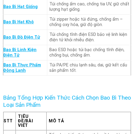
Túi chống ẩm cao, chống tia UV, giữ chất
Bao Bì Hạt Giống
lượng hạt giống.
Túi zipper hoặc túi đứng, chống ẩm –
Bao Bì Hạt Khô
chống oxy hóa, giữ độ giòn.
Túi chống tĩnh điện ESD bảo vệ linh kiện
Bao Bì Đồ Điện Tử
điện tử khỏi nhiễu điện.
Bao Bì Linh Kiện
Bao ESD hoặc túi bạc chống tĩnh điện,
Điện Tử
chống bụi, chống ẩm.
Bao Bì Thực Phẩm
Túi PA/PE chịu lạnh sâu, dai, giữ kết cấu
Đông Lạnh
sản phẩm tốt.
Bảng Tổng Hợp Kiến Thức Cách Chọn Bao Bì Theo
Loại Sản Phẩm
TIÊU
STT
ĐỀ/BÀI
MÔ TẢ
VIẾT