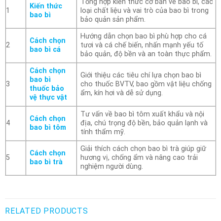
Tổng hợp kiến thức cơ bản về bao bì, các
Kiến thức
1
loại chất liệu và vai trò của bao bì trong
bao bì
bảo quản sản phẩm.
Hướng dẫn chọn bao bì phù hợp cho cá
Cách chọn
2
tươi và cá chế biến, nhấn mạnh yếu tố
bao bì cá
bảo quản, độ bền và an toàn thực phẩm.
Cách chọn
Giới thiệu các tiêu chí lựa chọn bao bì
bao bì
3
cho thuốc BVTV, bao gồm vật liệu chống
thuốc bảo
ẩm, kín hơi và dễ sử dụng.
vệ thực vật
Tư vấn về bao bì tôm xuất khẩu và nội
Cách chọn
4
địa, chú trọng độ bền, bảo quản lạnh và
bao bì tôm
tính thẩm mỹ.
Giải thích cách chọn bao bì trà giúp giữ
Cách chọn
5
hương vị, chống ẩm và nâng cao trải
bao bì trà
nghiệm người dùng.
RELATED PRODUCTS