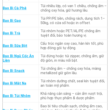
Túi nhiều lớp, có van 1 chiều, chống ẩm –
Bao Bì Cà Phê
chống oxy hóa, giữ hương lâu.
Túi PP/PE bền, chống rách, dung tích 1–
Bao Bì Gạo
50kg, có cửa sổ hoặc in offset.
Túi nhôm hoặc PET/AL/PE chống ẩm
Bao Bì Trà
tuyệt đối, bảo toàn hương vị.
Cấu trúc ngăn oxy cao, hàn kín tốt, phù
Bao Bì Sữa Bột
hợp đóng gói tự động.
Bao Bì Ngũ Cốc Ăn
Túi đứng hoặc túi zipper, chống ẩm, giữ
Liền
độ giòn, in màu nổi bật.
Túi chống ẩm – chống oxy hóa, màng
Bao Bì Snack
metallized giữ giòn lâu.
Túi nhôm dưỡng chất, seal kín tuyệt đối,
Bao Bì Mặt Nạ
an toàn mỹ phẩm.
Khả năng cản sáng – cản ẩm vượt trội,
Bao Bì Túi Nhôm
phù hợp thực phẩm & dược phẩm.
Bao bì tiêu chuẩn sạch, chống ẩm cao,