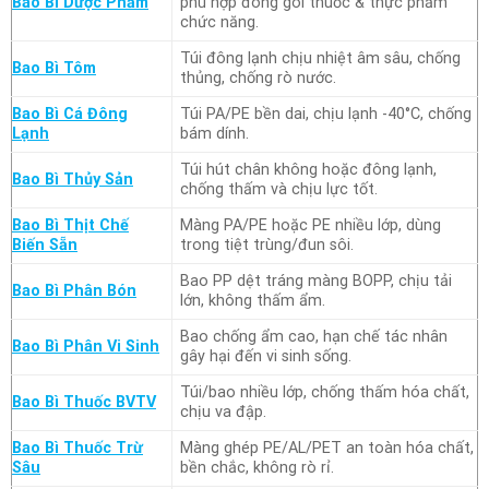
Bao Bì Dược Phẩm
phù hợp đóng gói thuốc & thực phẩm
chức năng.
Túi đông lạnh chịu nhiệt âm sâu, chống
Bao Bì Tôm
thủng, chống rò nước.
Bao Bì Cá Đông
Túi PA/PE bền dai, chịu lạnh -40°C, chống
Lạnh
bám dính.
Túi hút chân không hoặc đông lạnh,
Bao Bì Thủy Sản
chống thấm và chịu lực tốt.
Bao Bì Thịt Chế
Màng PA/PE hoặc PE nhiều lớp, dùng
Biến Sẵn
trong tiệt trùng/đun sôi.
Bao PP dệt tráng màng BOPP, chịu tải
Bao Bì Phân Bón
lớn, không thấm ẩm.
Bao chống ẩm cao, hạn chế tác nhân
Bao Bì Phân Vi Sinh
gây hại đến vi sinh sống.
Túi/bao nhiều lớp, chống thấm hóa chất,
Bao Bì Thuốc BVTV
chịu va đập.
Bao Bì Thuốc Trừ
Màng ghép PE/AL/PET an toàn hóa chất,
Sâu
bền chắc, không rò rỉ.