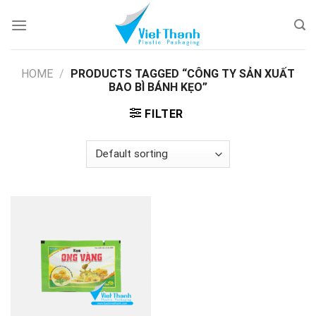
Skip
to
content
HOME
/
PRODUCTS TAGGED “CÔNG TY SẢN XUẤT
BAO BÌ BÁNH KẸO”
FILTER