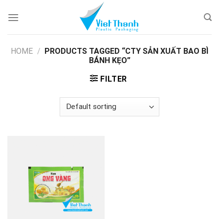
Skip
to
content
HOME
/
PRODUCTS TAGGED “CTY SẢN XUẤT BAO BÌ
BÁNH KẸO”
FILTER