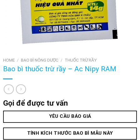
HOME
/
BAO BÌ NÔNG DƯỢC
/
THUỐC TRỪ RẦY
Bao bì thuốc trừ rầy – Ac Nipy RAM
Gọi để được tư vấn
YÊU CẦU BÁO GIÁ
TÍNH KÍCH THƯỚC BAO BÌ MẪU NÀY