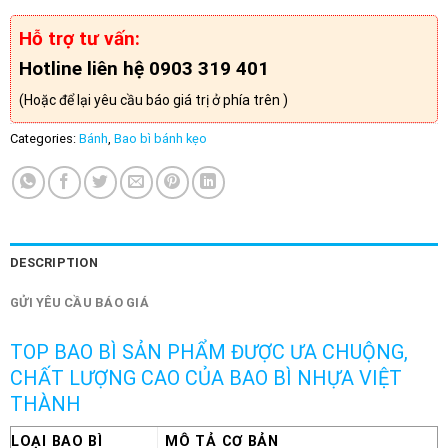
Hỗ trợ tư vấn:
Hotline liên hệ 0903 319 401
(Hoặc để lại yêu cầu báo giá trị ở phía trên )
Categories:
Bánh
,
Bao bì bánh kẹo
DESCRIPTION
GỬI YÊU CẦU BÁO GIÁ
TOP BAO BÌ SẢN PHẨM ĐƯỢC ƯA CHUỘNG,
CHẤT LƯỢNG CAO CỦA BAO BÌ NHỰA VIỆT
THÀNH
LOẠI BAO BÌ
MÔ TẢ CƠ BẢN