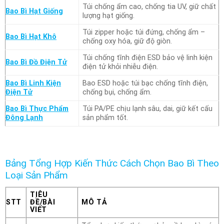
Túi chống ẩm cao, chống tia UV, giữ chất
Bao Bì Hạt Giống
lượng hạt giống.
Túi zipper hoặc túi đứng, chống ẩm –
Bao Bì Hạt Khô
chống oxy hóa, giữ độ giòn.
Túi chống tĩnh điện ESD bảo vệ linh kiện
Bao Bì Đồ Điện Tử
điện tử khỏi nhiễu điện.
Bao Bì Linh Kiện
Bao ESD hoặc túi bạc chống tĩnh điện,
Điện Tử
chống bụi, chống ẩm.
Bao Bì Thực Phẩm
Túi PA/PE chịu lạnh sâu, dai, giữ kết cấu
Đông Lạnh
sản phẩm tốt.
Bảng Tổng Hợp Kiến Thức Cách Chọn Bao Bì Theo
Loại Sản Phẩm
TIÊU
STT
ĐỀ/BÀI
MÔ TẢ
VIẾT