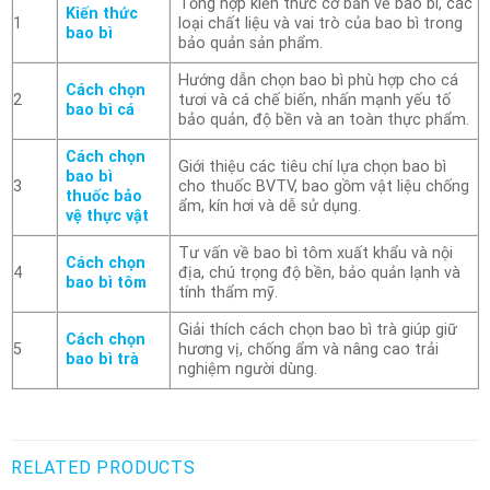
Tổng hợp kiến thức cơ bản về bao bì, các
Kiến thức
1
loại chất liệu và vai trò của bao bì trong
bao bì
bảo quản sản phẩm.
Hướng dẫn chọn bao bì phù hợp cho cá
Cách chọn
2
tươi và cá chế biến, nhấn mạnh yếu tố
bao bì cá
bảo quản, độ bền và an toàn thực phẩm.
Cách chọn
Giới thiệu các tiêu chí lựa chọn bao bì
bao bì
3
cho thuốc BVTV, bao gồm vật liệu chống
thuốc bảo
ẩm, kín hơi và dễ sử dụng.
vệ thực vật
Tư vấn về bao bì tôm xuất khẩu và nội
Cách chọn
4
địa, chú trọng độ bền, bảo quản lạnh và
bao bì tôm
tính thẩm mỹ.
Giải thích cách chọn bao bì trà giúp giữ
Cách chọn
5
hương vị, chống ẩm và nâng cao trải
bao bì trà
nghiệm người dùng.
RELATED PRODUCTS