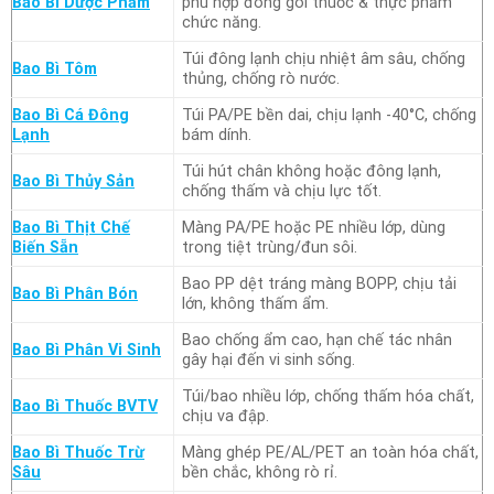
Bao Bì Dược Phẩm
phù hợp đóng gói thuốc & thực phẩm
chức năng.
Túi đông lạnh chịu nhiệt âm sâu, chống
Bao Bì Tôm
thủng, chống rò nước.
Bao Bì Cá Đông
Túi PA/PE bền dai, chịu lạnh -40°C, chống
Lạnh
bám dính.
Túi hút chân không hoặc đông lạnh,
Bao Bì Thủy Sản
chống thấm và chịu lực tốt.
Bao Bì Thịt Chế
Màng PA/PE hoặc PE nhiều lớp, dùng
Biến Sẵn
trong tiệt trùng/đun sôi.
Bao PP dệt tráng màng BOPP, chịu tải
Bao Bì Phân Bón
lớn, không thấm ẩm.
Bao chống ẩm cao, hạn chế tác nhân
Bao Bì Phân Vi Sinh
gây hại đến vi sinh sống.
Túi/bao nhiều lớp, chống thấm hóa chất,
Bao Bì Thuốc BVTV
chịu va đập.
Bao Bì Thuốc Trừ
Màng ghép PE/AL/PET an toàn hóa chất,
Sâu
bền chắc, không rò rỉ.