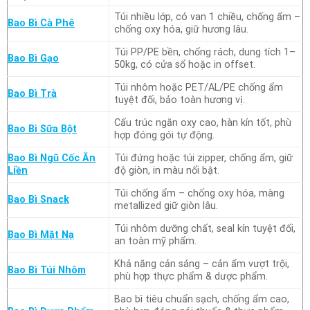
Túi nhiều lớp, có van 1 chiều, chống ẩm –
Bao Bì Cà Phê
chống oxy hóa, giữ hương lâu.
Túi PP/PE bền, chống rách, dung tích 1–
Bao Bì Gạo
50kg, có cửa sổ hoặc in offset.
Túi nhôm hoặc PET/AL/PE chống ẩm
Bao Bì Trà
tuyệt đối, bảo toàn hương vị.
Cấu trúc ngăn oxy cao, hàn kín tốt, phù
Bao Bì Sữa Bột
hợp đóng gói tự động.
Bao Bì Ngũ Cốc Ăn
Túi đứng hoặc túi zipper, chống ẩm, giữ
Liền
độ giòn, in màu nổi bật.
Túi chống ẩm – chống oxy hóa, màng
Bao Bì Snack
metallized giữ giòn lâu.
Túi nhôm dưỡng chất, seal kín tuyệt đối,
Bao Bì Mặt Nạ
an toàn mỹ phẩm.
Khả năng cản sáng – cản ẩm vượt trội,
Bao Bì Túi Nhôm
phù hợp thực phẩm & dược phẩm.
Bao bì tiêu chuẩn sạch, chống ẩm cao,