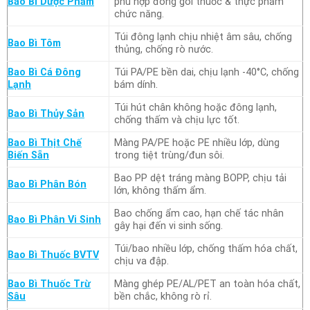
Bao Bì Dược Phẩm
phù hợp đóng gói thuốc & thực phẩm
chức năng.
Túi đông lạnh chịu nhiệt âm sâu, chống
Bao Bì Tôm
thủng, chống rò nước.
Bao Bì Cá Đông
Túi PA/PE bền dai, chịu lạnh -40°C, chống
Lạnh
bám dính.
Túi hút chân không hoặc đông lạnh,
Bao Bì Thủy Sản
chống thấm và chịu lực tốt.
Bao Bì Thịt Chế
Màng PA/PE hoặc PE nhiều lớp, dùng
Biến Sẵn
trong tiệt trùng/đun sôi.
Bao PP dệt tráng màng BOPP, chịu tải
Bao Bì Phân Bón
lớn, không thấm ẩm.
Bao chống ẩm cao, hạn chế tác nhân
Bao Bì Phân Vi Sinh
gây hại đến vi sinh sống.
Túi/bao nhiều lớp, chống thấm hóa chất,
Bao Bì Thuốc BVTV
chịu va đập.
Bao Bì Thuốc Trừ
Màng ghép PE/AL/PET an toàn hóa chất,
Sâu
bền chắc, không rò rỉ.