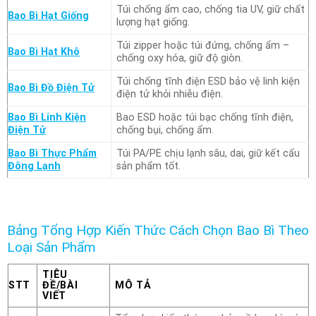
Túi chống ẩm cao, chống tia UV, giữ chất
Bao Bì Hạt Giống
lượng hạt giống.
Túi zipper hoặc túi đứng, chống ẩm –
Bao Bì Hạt Khô
chống oxy hóa, giữ độ giòn.
Túi chống tĩnh điện ESD bảo vệ linh kiện
Bao Bì Đồ Điện Tử
điện tử khỏi nhiễu điện.
Bao Bì Linh Kiện
Bao ESD hoặc túi bạc chống tĩnh điện,
Điện Tử
chống bụi, chống ẩm.
Bao Bì Thực Phẩm
Túi PA/PE chịu lạnh sâu, dai, giữ kết cấu
Đông Lạnh
sản phẩm tốt.
Bảng Tổng Hợp Kiến Thức Cách Chọn Bao Bì Theo
Loại Sản Phẩm
TIÊU
STT
ĐỀ/BÀI
MÔ TẢ
VIẾT