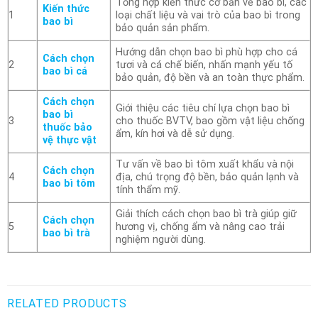
Tổng hợp kiến thức cơ bản về bao bì, các
Kiến thức
1
loại chất liệu và vai trò của bao bì trong
bao bì
bảo quản sản phẩm.
Hướng dẫn chọn bao bì phù hợp cho cá
Cách chọn
2
tươi và cá chế biến, nhấn mạnh yếu tố
bao bì cá
bảo quản, độ bền và an toàn thực phẩm.
Cách chọn
Giới thiệu các tiêu chí lựa chọn bao bì
bao bì
3
cho thuốc BVTV, bao gồm vật liệu chống
thuốc bảo
ẩm, kín hơi và dễ sử dụng.
vệ thực vật
Tư vấn về bao bì tôm xuất khẩu và nội
Cách chọn
4
địa, chú trọng độ bền, bảo quản lạnh và
bao bì tôm
tính thẩm mỹ.
Giải thích cách chọn bao bì trà giúp giữ
Cách chọn
5
hương vị, chống ẩm và nâng cao trải
bao bì trà
nghiệm người dùng.
RELATED PRODUCTS