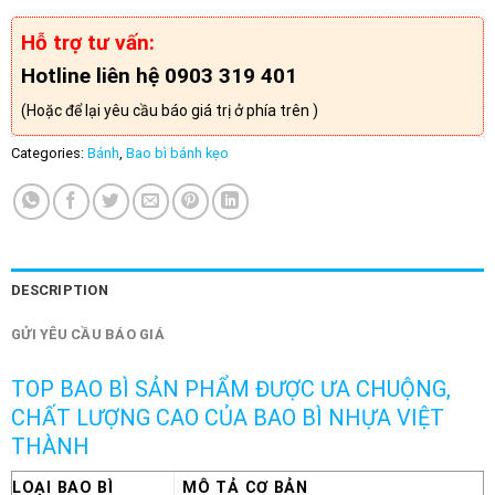
Hỗ trợ tư vấn:
Hotline liên hệ 0903 319 401
(Hoặc để lại yêu cầu báo giá trị ở phía trên )
Categories:
Bánh
,
Bao bì bánh kẹo
DESCRIPTION
GỬI YÊU CẦU BÁO GIÁ
TOP BAO BÌ SẢN PHẨM ĐƯỢC ƯA CHUỘNG,
CHẤT LƯỢNG CAO CỦA BAO BÌ NHỰA VIỆT
THÀNH
LOẠI BAO BÌ
MÔ TẢ CƠ BẢN