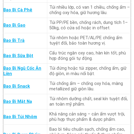
Túi nhiều lớp, có van 1 chiều, chống ẩm –
Bao Bì Cà Phê
chống oxy hóa, giữ hương lâu.
Túi PP/PE bền, chống rách, dung tích 1–
Bao Bì Gạo
50kg, có cửa sổ hoặc in offset.
Túi nhôm hoặc PET/AL/PE chống ẩm
Bao Bì Trà
tuyệt đối, bảo toàn hương vị.
Cấu trúc ngăn oxy cao, hàn kín tốt, phù
Bao Bì Sữa Bột
hợp đóng gói tự động.
Bao Bì Ngũ Cốc Ăn
Túi đứng hoặc túi zipper, chống ẩm, giữ
Liền
độ giòn, in màu nổi bật.
Túi chống ẩm – chống oxy hóa, màng
Bao Bì Snack
metallized giữ giòn lâu.
Túi nhôm dưỡng chất, seal kín tuyệt đối,
Bao Bì Mặt Nạ
an toàn mỹ phẩm.
Khả năng cản sáng – cản ẩm vượt trội,
Bao Bì Túi Nhôm
phù hợp thực phẩm & dược phẩm.
Bao bì tiêu chuẩn sạch, chống ẩm cao,