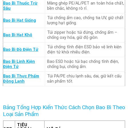
Bao Bì Thuốc Trừ
Màng ghép PE/AL/PET an toàn hóa chất,
Sâu
bền chắc, không rò rỉ.
Túi chống ẩm cao, chống tia UV, giữ chất
Bao Bì Hạt Giống
lượng hạt giống.
Túi zipper hoặc túi đứng, chống ẩm –
Bao Bì Hạt Khô
chống oxy hóa, giữ độ giòn.
Túi chống tĩnh điện ESD bảo vệ linh kiện
Bao Bì Đồ Điện Tử
điện tử khỏi nhiễu điện.
Bao Bì Linh Kiện
Bao ESD hoặc túi bạc chống tĩnh điện,
Điện Tử
chống bụi, chống ẩm.
Bao Bì Thực Phẩm
Túi PA/PE chịu lạnh sâu, dai, giữ kết cấu
Đông Lạnh
sản phẩm tốt.
Bảng Tổng Hợp Kiến Thức Cách Chọn Bao Bì Theo
Loại Sản Phẩm
TIÊU