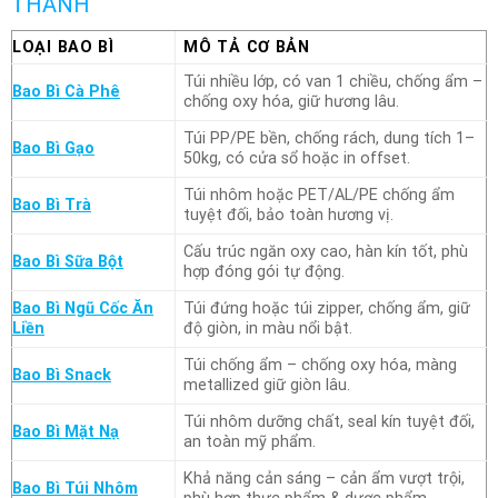
THÀNH
LOẠI BAO BÌ
MÔ TẢ CƠ BẢN
Túi nhiều lớp, có van 1 chiều, chống ẩm –
Bao Bì Cà Phê
chống oxy hóa, giữ hương lâu.
Túi PP/PE bền, chống rách, dung tích 1–
Bao Bì Gạo
50kg, có cửa sổ hoặc in offset.
Túi nhôm hoặc PET/AL/PE chống ẩm
Bao Bì Trà
tuyệt đối, bảo toàn hương vị.
Cấu trúc ngăn oxy cao, hàn kín tốt, phù
Bao Bì Sữa Bột
hợp đóng gói tự động.
Bao Bì Ngũ Cốc Ăn
Túi đứng hoặc túi zipper, chống ẩm, giữ
Liền
độ giòn, in màu nổi bật.
Túi chống ẩm – chống oxy hóa, màng
Bao Bì Snack
metallized giữ giòn lâu.
Túi nhôm dưỡng chất, seal kín tuyệt đối,
Bao Bì Mặt Nạ
an toàn mỹ phẩm.
Khả năng cản sáng – cản ẩm vượt trội,
Bao Bì Túi Nhôm