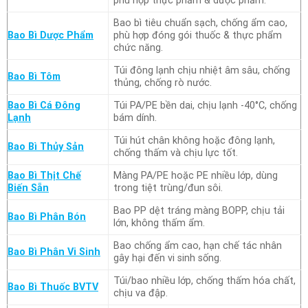
phù hợp thực phẩm & dược phẩm.
Bao bì tiêu chuẩn sạch, chống ẩm cao,
Bao Bì Dược Phẩm
phù hợp đóng gói thuốc & thực phẩm
chức năng.
Túi đông lạnh chịu nhiệt âm sâu, chống
Bao Bì Tôm
thủng, chống rò nước.
Bao Bì Cá Đông
Túi PA/PE bền dai, chịu lạnh -40°C, chống
Lạnh
bám dính.
Túi hút chân không hoặc đông lạnh,
Bao Bì Thủy Sản
chống thấm và chịu lực tốt.
Bao Bì Thịt Chế
Màng PA/PE hoặc PE nhiều lớp, dùng
Biến Sẵn
trong tiệt trùng/đun sôi.
Bao PP dệt tráng màng BOPP, chịu tải
Bao Bì Phân Bón
lớn, không thấm ẩm.
Bao chống ẩm cao, hạn chế tác nhân
Bao Bì Phân Vi Sinh
gây hại đến vi sinh sống.
Túi/bao nhiều lớp, chống thấm hóa chất,
Bao Bì Thuốc BVTV
chịu va đập.