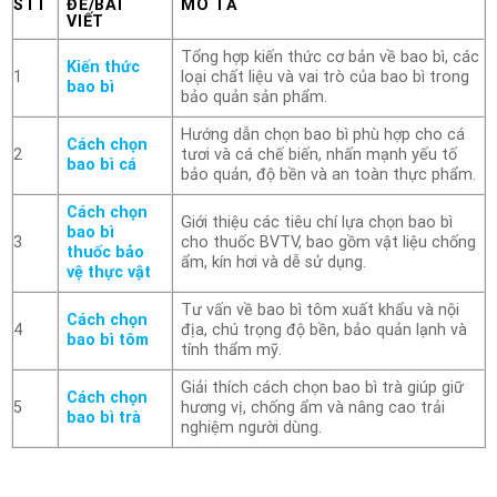
STT
ĐỀ/BÀI
MÔ TẢ
VIẾT
Tổng hợp kiến thức cơ bản về bao bì, các
Kiến thức
1
loại chất liệu và vai trò của bao bì trong
bao bì
bảo quản sản phẩm.
Hướng dẫn chọn bao bì phù hợp cho cá
Cách chọn
2
tươi và cá chế biến, nhấn mạnh yếu tố
bao bì cá
bảo quản, độ bền và an toàn thực phẩm.
Cách chọn
Giới thiệu các tiêu chí lựa chọn bao bì
bao bì
3
cho thuốc BVTV, bao gồm vật liệu chống
thuốc bảo
ẩm, kín hơi và dễ sử dụng.
vệ thực vật
Tư vấn về bao bì tôm xuất khẩu và nội
Cách chọn
4
địa, chú trọng độ bền, bảo quản lạnh và
bao bì tôm
tính thẩm mỹ.
Giải thích cách chọn bao bì trà giúp giữ
Cách chọn
5
hương vị, chống ẩm và nâng cao trải
bao bì trà
nghiệm người dùng.