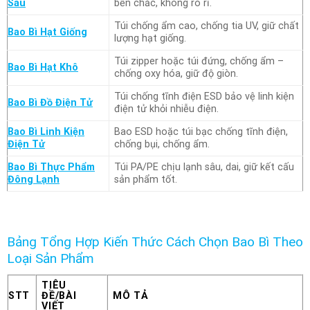
Sâu
bền chắc, không rò rỉ.
Túi chống ẩm cao, chống tia UV, giữ chất
Bao Bì Hạt Giống
lượng hạt giống.
Túi zipper hoặc túi đứng, chống ẩm –
Bao Bì Hạt Khô
chống oxy hóa, giữ độ giòn.
Túi chống tĩnh điện ESD bảo vệ linh kiện
Bao Bì Đồ Điện Tử
điện tử khỏi nhiễu điện.
Bao Bì Linh Kiện
Bao ESD hoặc túi bạc chống tĩnh điện,
Điện Tử
chống bụi, chống ẩm.
Bao Bì Thực Phẩm
Túi PA/PE chịu lạnh sâu, dai, giữ kết cấu
Đông Lạnh
sản phẩm tốt.
Bảng Tổng Hợp Kiến Thức Cách Chọn Bao Bì Theo
Loại Sản Phẩm
TIÊU
STT
ĐỀ/BÀI
MÔ TẢ
VIẾT