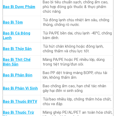
Bao bì tiêu chuẩn sạch, chống ẩm cao,
Bao Bì Dược Phẩm
phù hợp đóng gói thuốc & thực phẩm
chức năng.
Túi đông lạnh chịu nhiệt âm sâu, chống
Bao Bì Tôm
thủng, chống rò nước.
Bao Bì Cá Đông
Túi PA/PE bền dai, chịu lạnh -40°C, chống
Lạnh
bám dính.
Túi hút chân không hoặc đông lạnh,
Bao Bì Thủy Sản
chống thấm và chịu lực tốt.
Bao Bì Thịt Chế
Màng PA/PE hoặc PE nhiều lớp, dùng
Biến Sẵn
trong tiệt trùng/đun sôi.
Bao PP dệt tráng màng BOPP, chịu tải
Bao Bì Phân Bón
lớn, không thấm ẩm.
Bao chống ẩm cao, hạn chế tác nhân
Bao Bì Phân Vi Sinh
gây hại đến vi sinh sống.
Túi/bao nhiều lớp, chống thấm hóa chất,
Bao Bì Thuốc BVTV
chịu va đập.
Bao Bì Thuốc Trừ
Màng ghép PE/AL/PET an toàn hóa chất,