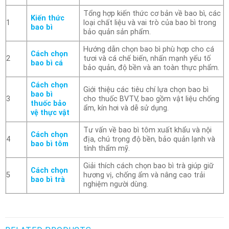
Tổng hợp kiến thức cơ bản về bao bì, các
Kiến thức
1
loại chất liệu và vai trò của bao bì trong
bao bì
bảo quản sản phẩm.
Hướng dẫn chọn bao bì phù hợp cho cá
Cách chọn
2
tươi và cá chế biến, nhấn mạnh yếu tố
bao bì cá
bảo quản, độ bền và an toàn thực phẩm.
Cách chọn
Giới thiệu các tiêu chí lựa chọn bao bì
bao bì
3
cho thuốc BVTV, bao gồm vật liệu chống
thuốc bảo
ẩm, kín hơi và dễ sử dụng.
vệ thực vật
Tư vấn về bao bì tôm xuất khẩu và nội
Cách chọn
4
địa, chú trọng độ bền, bảo quản lạnh và
bao bì tôm
tính thẩm mỹ.
Giải thích cách chọn bao bì trà giúp giữ
Cách chọn
5
hương vị, chống ẩm và nâng cao trải
bao bì trà
nghiệm người dùng.