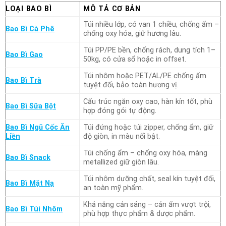
LOẠI BAO BÌ
MÔ TẢ CƠ BẢN
Túi nhiều lớp, có van 1 chiều, chống ẩm –
Bao Bì Cà Phê
chống oxy hóa, giữ hương lâu.
Túi PP/PE bền, chống rách, dung tích 1–
Bao Bì Gạo
50kg, có cửa sổ hoặc in offset.
Túi nhôm hoặc PET/AL/PE chống ẩm
Bao Bì Trà
tuyệt đối, bảo toàn hương vị.
Cấu trúc ngăn oxy cao, hàn kín tốt, phù
Bao Bì Sữa Bột
hợp đóng gói tự động.
Bao Bì Ngũ Cốc Ăn
Túi đứng hoặc túi zipper, chống ẩm, giữ
Liền
độ giòn, in màu nổi bật.
Túi chống ẩm – chống oxy hóa, màng
Bao Bì Snack
metallized giữ giòn lâu.
Túi nhôm dưỡng chất, seal kín tuyệt đối,
Bao Bì Mặt Nạ
an toàn mỹ phẩm.
Khả năng cản sáng – cản ẩm vượt trội,
Bao Bì Túi Nhôm
phù hợp thực phẩm & dược phẩm.