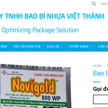
Quy t
HÀNG
YÊU CẦU BÁO GIÁ
CHIA SẺ
TUYỂN DỤNG
LIÊN H
HOME
/
Bao 
Gọi đ