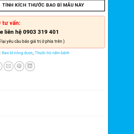
TÍNH KÍCH THƯỚC BAO BÌ MẪU NÀY
 tư vấn:
ne liên hệ 0903 319 401
lại yêu cầu báo giá trị ở phía trên )
s:
Bao bì nông dược
,
Thuốc trừ nấm bệnh