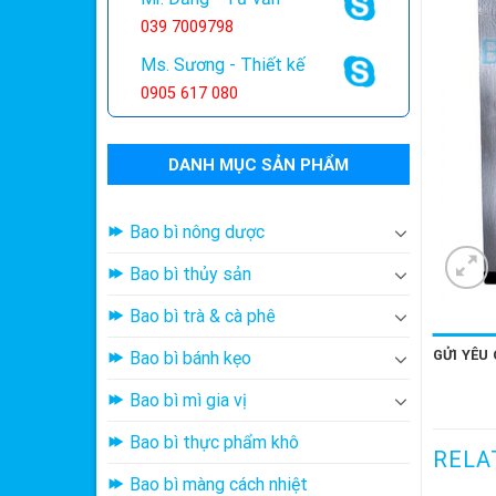
039 7009798
Ms. Sương - Thiết kế
0905 617 080
DANH MỤC SẢN PHẨM
Bao bì nông dược
Bao bì thủy sản
Bao bì trà & cà phê
GỬI YÊU
Bao bì bánh kẹo
Bao bì mì gia vị
Bao bì thực phẩm khô
RELA
Bao bì màng cách nhiệt