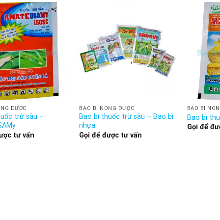
ÔNG DƯỢC
BAO BÌ NÔNG DƯỢC
BAO BÌ NÔ
huốc trừ sâu –
Bao bì thuốc trừ sâu – Bao bì
Bao bì th
SAMy
nhựa
Gọi để đư
ược tư vấn
Gọi để được tư vấn