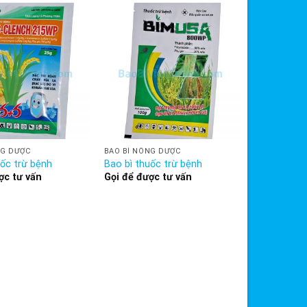
NG DƯỢC
BAO BÌ NÔNG DƯỢC
uốc trừ bệnh
Bao bì thuốc trừ bệnh
ợc tư vấn
Gọi để được tư vấn