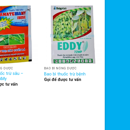
NG DƯỢC
BAO BÌ NÔNG DƯỢC
ốc trừ sâu –
Bao bì thuốc trừ bệnh
AMy
Gọi để được tư vấn
ợc tư vấn