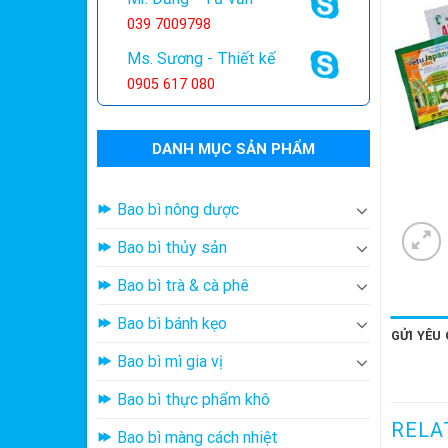
039 7009798
Ms. Sương - Thiết kế
0905 617 080
DANH MỤC SẢN PHẨM
Bao bì nông dược
Bao bì thủy sản
Bao bì trà & cà phê
Bao bì bánh kẹo
GỬI YÊU
Bao bì mì gia vị
Bao bì thực phẩm khô
RELA
Bao bì màng cách nhiệt