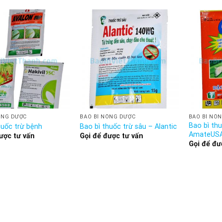
ÔNG DƯỢC
BAO BÌ NÔNG DƯỢC
BAO BÌ NÔ
Bao bì thu
huốc trừ bệnh
Bao bì thuốc trừ sâu – Alantic
AmateUS
ược tư vấn
Gọi để được tư vấn
Gọi để đư