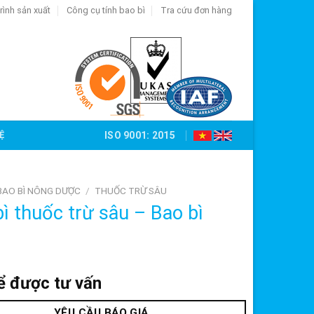
rình sản xuất
Công cụ tính bao bì
Tra cứu đơn hàng
Ệ
ISO 9001: 2015
BAO BÌ NÔNG DƯỢC
/
THUỐC TRỪ SÂU
ì thuốc trừ sâu – Bao bì
ể được tư vấn
YÊU CẦU BÁO GIÁ