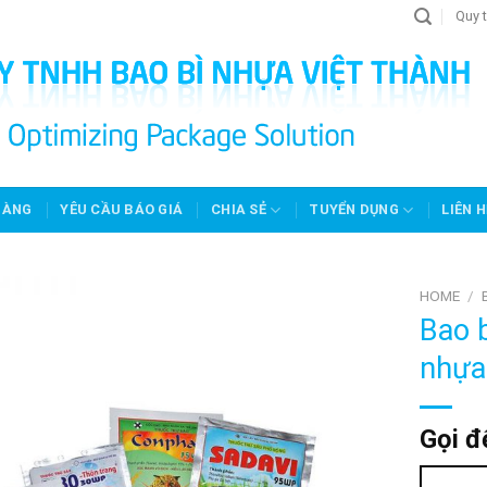
Quy t
HÀNG
YÊU CẦU BÁO GIÁ
CHIA SẺ
TUYỂN DỤNG
LIÊN H
HOME
/
Bao b
nhựa
Gọi đ