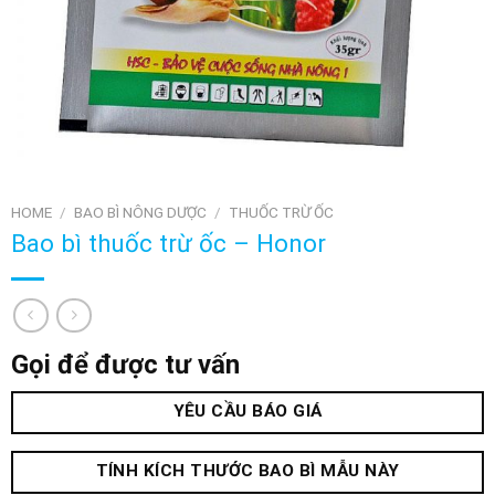
HOME
/
BAO BÌ NÔNG DƯỢC
/
THUỐC TRỪ ỐC
Bao bì thuốc trừ ốc – Honor
Gọi để được tư vấn
YÊU CẦU BÁO GIÁ
TÍNH KÍCH THƯỚC BAO BÌ MẪU NÀY