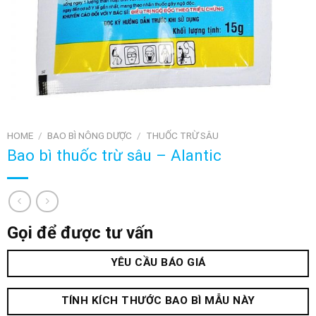
HOME
/
BAO BÌ NÔNG DƯỢC
/
THUỐC TRỪ SÂU
Bao bì thuốc trừ sâu – Alantic
Gọi để được tư vấn
YÊU CẦU BÁO GIÁ
TÍNH KÍCH THƯỚC BAO BÌ MẪU NÀY