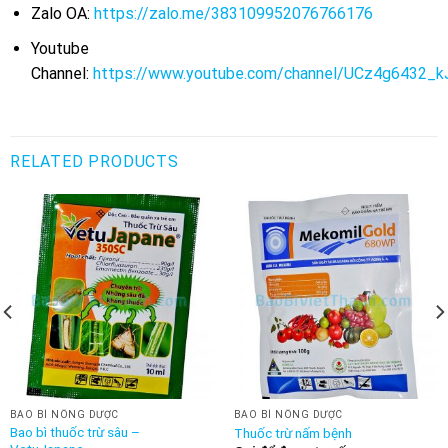
Zalo OA:
https://zalo.me/383109952076766176
Youtube
Channel:
https://www.youtube.com/channel/UCz4g6432_
RELATED PRODUCTS
BAO BÌ NÔNG DƯỢC
BAO BÌ NÔNG DƯỢC
Bao bì thuốc trừ sâu –
Thuốc trừ nấm bệnh