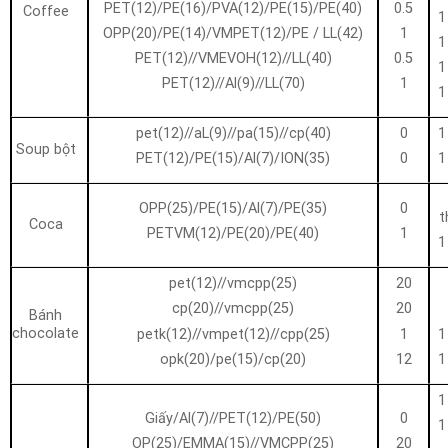
PET(12)/PE(16)/PVA(12)/PE(15)/PE(40)
0.5
Coffee
1
OPP(20)/PE(14)/VMPET(12)/PE / LL(42)
1
1
PET(12)//VMEVOH(12)//LL(40)
0.5
1
PET(12)//Al(9)//LL(70)
1
1
pet(12)//aL(9)//pa(15)//cp(40)
0
1
Soup bột
PET(12)/PE(15)/Al(7)/ION(35)
0
1
OPP(25)/PE(15)/Al(7)/PE(35)
0
t
Coca
PETVM(12)/PE(20)/PE(40)
1
1
pet(12)//vmcpp(25)
20
cp(20)//vmcpp(25)
20
Bánh
chocolate
petk(12)//vmpet(12)//cpp(25)
1
1
opk(20)/pe(15)/cp(20)
12
1
1
Giấy/Al(7)//PET(12)/PE(50)
0
1
OP(25)/EMMA(15)//VMCPP(25)
20