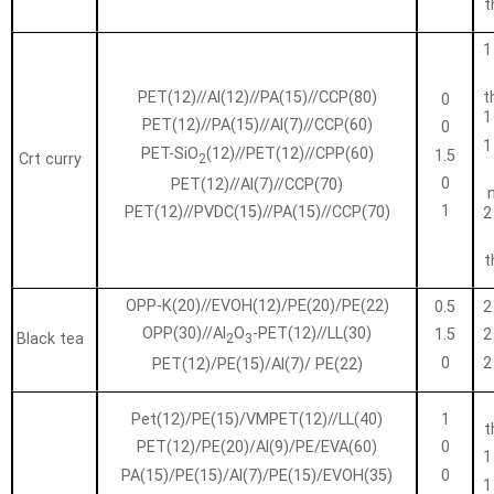
t
1
PET(12)//Al(12)//PA(15)//CCP(80)
t
0
1
PET(12)//PA(15)//Al(7)//CCP(60)
0
1
PET-SiO
(12)//PET(12)//CPP(60)
1.5
Crt curry
2
0
PET(12)//Al(7)//CCP(70)
1
PET(12)//PVDC(15)//PA(15)//CCP(70)
2
t
OPP-K(20)//EVOH(12)/PE(20)/PE(22)
0.5
2
OPP(30)//Al
O
-PET(12)//LL(30)
1.5
2
Black tea
2
3
0
2
PET(12)/PE(15)/Al(7)/ PE(22)
Pet(12)/PE(15)/VMPET(12)//LL(40)
1
t
PET(12)/PE(20)/Al(9)/PE/EVA(60)
0
1
PA(15)/PE(15)/Al(7)/PE(15)/EVOH(35)
0
1