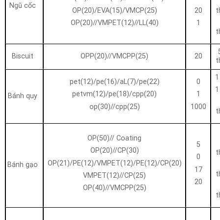
Ngũ cốc
OP(20)/EVA(15)/VMCP(25)
20
t
OP(20)//VMPET(12)//LL(40)
1
t
Biscuit
OPP(20)//VMCPP(25)
20
t
1
pet(12)/pe(16)/aL(7)/pe(22)
0
1
petvm(12)/pe(18)/cpp(20)
1
Bánh quy
op(30)//cpp(25)
1000
t
OP(50)// Coating
5
OP(20)//CP(30)
t
0
OP(21)/PE(12)/VMPET(12)/PE(12)/CP(20)
Bánh gạo
17
t
VMPET(12)//CP(25)
20
OP(40)//VMCPP(25)
t