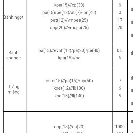
kpa(15)//cp(30)
6
t
pa(15)/pe(12)/aL(7)/ion(40)
0
Bánh ngọt
pet(12)//vmpet(25)
17
t
opp(20)//vmcpp(25)
20
t
pa(15)//evoh(12)/pe(20)/pe(40)
0.5
Bánh
t
sponge
kpa(15)//pe
6
t
osm(15)//pa(15)//cp(50)
7
Tráng
kpet(12)//ll(130)
6
t
miệng
kpa(15)//ll(140)
5
t
t
opp(15)//cp(20)
1000