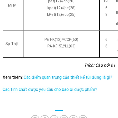
pet(12)//cp(20)
120
t
Mì ly
kpet(12)//pe(28)
6
t
kPet(12)//cp(25)
8
t
PET-K(12)//CCP(60)
6
Sp Thịt
PA-K(15)//LL(63)
6
Trích: Câu hỏi 61
Xem thêm:
Các điểm quan trọng của thiết kế túi đứng là gì?
Các tính chất được yêu cầu cho bao bì dược phẩm?