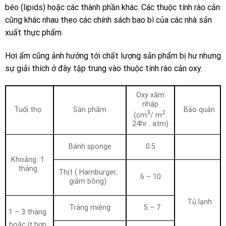
béo (lipids) hoặc các thành phần khác. Các thuộc tính rào cản
cũng khác nhau theo các chính sách bao bì của các nhà sản
xuất thực phẩm.
Hơi ẩm cũng ảnh hưởng tới chất lượng sản phẩm bị hư nhưng
sự giải thích ở đây tập trung vào thuộc tính rào cản oxy.
Oxy xâm
nhập
Tuổi thọ
Sản phẩm
Bảo quản
3
2
(cm
/ m
.
24hr . atm)
Bánh sponge
0.5
Khoảng 1
tháng
Thịt ( Hamburger,
6 – 10
giăm bông)
Tủ lạnh
Tráng miệng
5 – 7
1 – 3 tháng
hoặc ít hơn