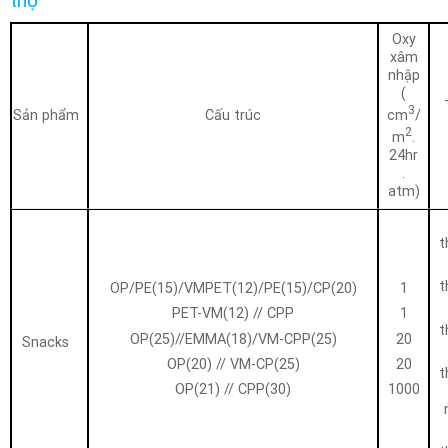
thọ
Oxy
xâm
nhập
(
3
cm
/
Sản phẩm
Cấu trúc
2
m
.
24hr
.
atm)
t
t
OP/PE(15)/VMPET(12)/PE(15)/CP(20)
1
PET-VM(12) // CPP
1
t
OP(25)//EMMA(18)/VM-CPP(25)
20
Snacks
OP(20) // VM-CP(25)
20
t
OP(21) // CPP(30)
1000