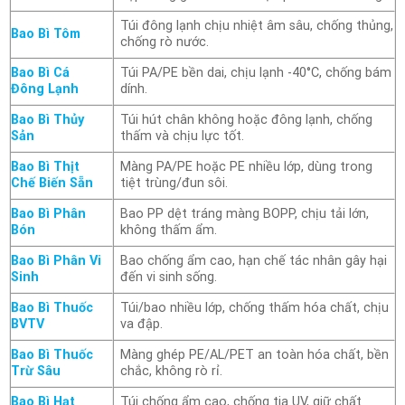
Túi đông lạnh chịu nhiệt âm sâu, chống thủng,
Bao Bì Tôm
chống rò nước.
Bao Bì Cá
Túi PA/PE bền dai, chịu lạnh -40°C, chống bám
Đông Lạnh
dính.
Bao Bì Thủy
Túi hút chân không hoặc đông lạnh, chống
Sản
thấm và chịu lực tốt.
Bao Bì Thịt
Màng PA/PE hoặc PE nhiều lớp, dùng trong
Chế Biến Sẵn
tiệt trùng/đun sôi.
Bao Bì Phân
Bao PP dệt tráng màng BOPP, chịu tải lớn,
Bón
không thấm ẩm.
Bao Bì Phân Vi
Bao chống ẩm cao, hạn chế tác nhân gây hại
Sinh
đến vi sinh sống.
Bao Bì Thuốc
Túi/bao nhiều lớp, chống thấm hóa chất, chịu
BVTV
va đập.
Bao Bì Thuốc
Màng ghép PE/AL/PET an toàn hóa chất, bền
Trừ Sâu
chắc, không rò rỉ.
Bao Bì Hạt
Túi chống ẩm cao, chống tia UV, giữ chất