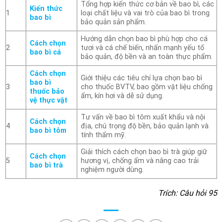
Tổng hợp kiến thức cơ bản về bao bì, các
Kiến thức
1
loại chất liệu và vai trò của bao bì trong
bao bì
bảo quản sản phẩm.
Hướng dẫn chọn bao bì phù hợp cho cá
Cách chọn
2
tươi và cá chế biến, nhấn mạnh yếu tố
bao bì cá
bảo quản, độ bền và an toàn thực phẩm.
Cách chọn
Giới thiệu các tiêu chí lựa chọn bao bì
bao bì
3
cho thuốc BVTV, bao gồm vật liệu chống
thuốc bảo
ẩm, kín hơi và dễ sử dụng.
vệ thực vật
Tư vấn về bao bì tôm xuất khẩu và nội
Cách chọn
4
địa, chú trọng độ bền, bảo quản lạnh và
bao bì tôm
tính thẩm mỹ.
Giải thích cách chọn bao bì trà giúp giữ
Cách chọn
5
hương vị, chống ẩm và nâng cao trải
bao bì trà
nghiệm người dùng.
Trích: Câu hỏi 95