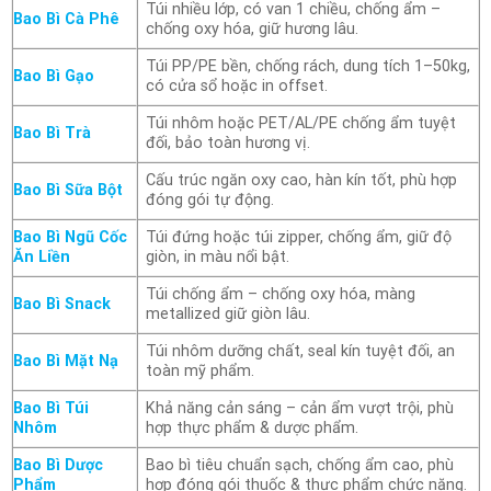
Túi nhiều lớp, có van 1 chiều, chống ẩm –
Bao Bì Cà Phê
chống oxy hóa, giữ hương lâu.
Túi PP/PE bền, chống rách, dung tích 1–50kg,
Bao Bì Gạo
có cửa sổ hoặc in offset.
Túi nhôm hoặc PET/AL/PE chống ẩm tuyệt
Bao Bì Trà
đối, bảo toàn hương vị.
Cấu trúc ngăn oxy cao, hàn kín tốt, phù hợp
Bao Bì Sữa Bột
đóng gói tự động.
Bao Bì Ngũ Cốc
Túi đứng hoặc túi zipper, chống ẩm, giữ độ
Ăn Liền
giòn, in màu nổi bật.
Túi chống ẩm – chống oxy hóa, màng
Bao Bì Snack
metallized giữ giòn lâu.
Túi nhôm dưỡng chất, seal kín tuyệt đối, an
Bao Bì Mặt Nạ
toàn mỹ phẩm.
Bao Bì Túi
Khả năng cản sáng – cản ẩm vượt trội, phù
Nhôm
hợp thực phẩm & dược phẩm.
Bao Bì Dược
Bao bì tiêu chuẩn sạch, chống ẩm cao, phù
Phẩm
hợp đóng gói thuốc & thực phẩm chức năng.