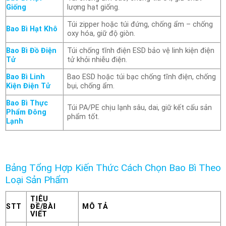
Giống
lượng hạt giống.
Túi zipper hoặc túi đứng, chống ẩm – chống
Bao Bì Hạt Khô
oxy hóa, giữ độ giòn.
Bao Bì Đồ Điện
Túi chống tĩnh điện ESD bảo vệ linh kiện điện
Tử
tử khỏi nhiễu điện.
Bao Bì Linh
Bao ESD hoặc túi bạc chống tĩnh điện, chống
Kiện Điện Tử
bụi, chống ẩm.
Bao Bì Thực
Túi PA/PE chịu lạnh sâu, dai, giữ kết cấu sản
Phẩm Đông
phẩm tốt.
Lạnh
Bảng Tổng Hợp Kiến Thức Cách Chọn Bao Bì Theo
Loại Sản Phẩm
TIÊU
STT
ĐỀ/BÀI
MÔ TẢ
VIẾT