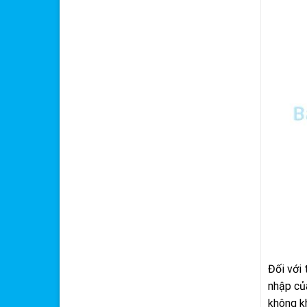
Đối với 
nhập củ
không k