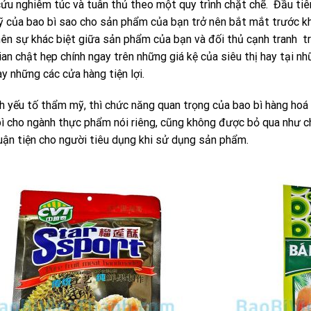
ứu nghiêm túc và tuân thủ theo một quy trình chặt chẽ. Đầu tiên
 của bao bì sao cho sản phẩm của bạn trở nên bắt mắt trước kh
nên sự khác biệt giữa sản phẩm của bạn và đối thủ cạnh tranh t
an chật hẹp chính ngay trên những giá kệ của siêu thị hay tại n
y những các cửa hàng tiện lợi.
h yếu tố thẩm mỹ, thì chức năng quan trọng của bao bì hàng hoá
bì cho ngành thực phẩm nói riêng, cũng không được bỏ qua như 
uận tiện cho người tiêu dụng khi sử dụng sản phẩm.