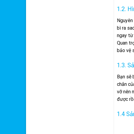
1.2. H
Nguyên t
bì ra s
ngay từ 
Quan trọ
bảo vệ 
1.3. S
Bạn sẽ b
chắn củ
vỡ nên 
được rồi
1.4 Sả