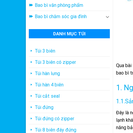
Bao bì văn phòng phẩm
Bao bì chăm sóc gia đình
DANH MỤC TÚI
Túi 3 biên
Túi 3 biên có zipper
Qua bài 
bao bì 
Túi hàn lưng
Túi hàn 4 biên
1. N
Túi cắt seal
1.1.Sả
Túi đứng
Đây là n
Túi đứng có zipper
lạnh khá
năng bảo
Túi 8 biên đáy đứng