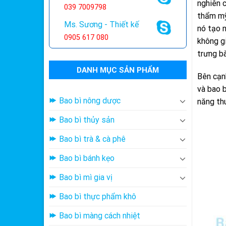
nghiên c
039 7009798
thẩm mỹ
Ms. Sương - Thiết kế
nó tạo 
0905 617 080
không gi
trưng bà
DANH MỤC SẢN PHẨM
Bên cạn
và bao 
Bao bì nông dược
năng th
Bao bì thủy sản
Bao bì trà & cà phê
Bao bì bánh kẹo
Bao bì mì gia vị
Bao bì thực phẩm khô
Bao bì màng cách nhiệt