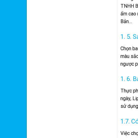
TNHH Ba
ẩm cao n
Bản…
1. 5. 
Chọn ba
màu sắc 
ngược ph
1. 6. 
Thực phẩ
ngày, Li
sử dụng
1.7. C
Việc chọ