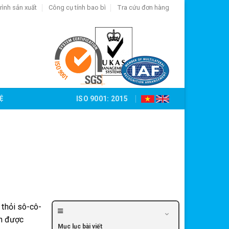
rình sản xuất
Công cụ tính bao bì
Tra cứu đơn hàng
Ệ
ISO 9001: 2015
 thỏi sô-cô-
ần được
Mục lục bài viết