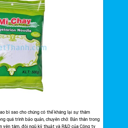
bao bì sao cho chúng có thể kháng lại sự thâm
g quá trình bảo quản, chuyên chở. Bản thân trong
ạn yên tâm, đội ngũ kỹ thuật và R&D của Công ty