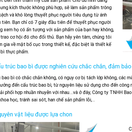
ết đến tính thẩm mỹ của sản phẩm. Cho dù hình dáng
hưng kích thước không phù hợp, sẽ làm sản phẩm trông
kệch và khó lòng thuyết phục người tiêu dụng từ ánh
 tiên. Bạn chỉ có 7 giây đầu tiên để thuyết phục người
ng xem họ có ấn tượng với sản phẩm của bạn hay không,
trao cơ hội đó cho đối thủ. Bạn hãy yên tâm, chúng tôi
n gia về mặt bố cục trong thiết kế, đặc biệt là thiết kế
 bì thực phẩm.
ấu trúc bao bì được nghiên cứu chắc chắn, đảm bảo
 bao bì có chắc chắn không, có nguy cơ bị tách lớp không, các 
ưởng đến cấu trúc bao bì, từ nguyên liệu sử dụng cho đến công n
ải phối hợp nhuần nhuyễn với nhau….và ở đây, Công ty TNHH Bao
khoa học, tránh sai sót, han chế sản phẩm lỗi,…
guyên vật liệu được lựa chon
C