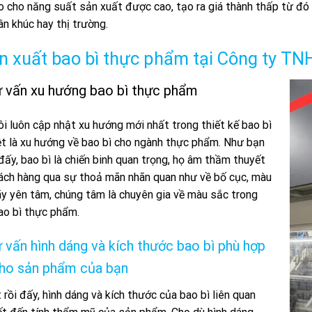
 cho năng suất sản xuất được cao, tạo ra giá thành thấp từ đó m
n khúc hay thị trường.
ản xuất bao bì thực phẩm tại Công ty T
ư vấn xu hướng bao bì thực phẩm
i luôn cập nhật xu hướng mới nhất trong thiết kế bao bì
ệt là xu hướng về bao bì cho ngành thực phẩm. Như bạn
 đấy, bao bì là chiến binh quan trọng, họ âm thầm thuyết
ách hàng qua sự thoả mãn nhãn quan như về bố cục, màu
y yên tâm, chúng tâm là chuyên gia về màu sắc trong
ao bì thực phẩm.
ư vấn hình dáng và kích thước bao bì phù hợp
cho sản phẩm của bạn
 rồi đấy, hình dáng và kích thước của bao bì liên quan