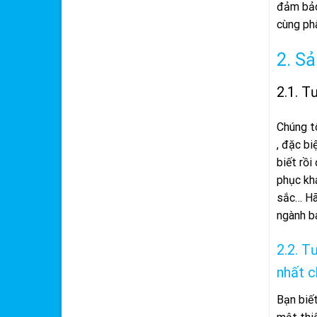
đảm bảo
cùng phâ
2. S
2.1. T
Chúng tô
, đặc bi
biết rồi
phục kh
sắc… Hã
ngành b
2.2. T
nhất 
Bạn biết