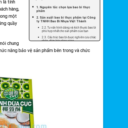
 là tính
1. Nguyên tắc chọn lựa bao bì thực
ách hàng,
phẩm
rong một
2. Sản xuất bao bì thực phẩm tại Công
ty TNHH Bao Bì Nhựa Việt Thành
hững quầy
2.2. Tư vấn hình dáng và kích thước bao bì
phù hợp nhất cho sản phẩm của bạn
2.3. Cấu trúc bao bì được nghiên cứu chắc
chắn, đảm bảo công năng.
 nói chung
2.4. Nguyên vật liệu được lựa chon
chức năng bảo vệ sản phẩm bên trong và chức
2.5. Máy móc hiện đại, được nhập khẩu từ
Châu Âu, Nhật, Hàn Quốc.
2.6. Quy trình sản xuất theo tiêu chuẩn
khắc khe
TOP BAO BÌ SẢN PHẨM ĐƯỢC ƯA
CHUỘNG, CHẤT LƯỢNG CAO CỦA BAO
BÌ NHỰA VIỆT THÀNH
Bảng Tổng Hợp Kiến Thức Cách Chọn
Bao Bì Theo Loại Sản Phẩm