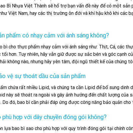
o Bì Nhựa Việt Thành sẽ hổ trợ bạn vấn đề này để có một sản ph
hư Việt Nam, hay các thị trường ôn đới và khí hậu khô khi các 
Sản phẩm có nhạy cảm với ánh sáng không?
o bì cho thực phẩm nhạy cảm với ánh sáng như: Thịt, Cá, các th
tối hơn. Tuy nhiên, hãy vẫn giữ được sự sắc bén và góc cạnh củ
ải không nào, nhưng hãy yên tâm, đội ngũ thiết kế của chúng tôi
Bảo vệ sự thoát dầu của sản phẩm
m chứa rất nhiều Lipid, và chúng ta cần Lipid để bổ sung dinh 
pid này sẽ thoát ra ngoài và gây ảnh hưởng đến chất lượng của s
. Do đó, bao bì cần phải đáp ứng được công năng bảo quản cho 
ó phù hợp với dây chuyền đóng gói không?
n lựa bao bì sao cho phù hợp với quy trình đóng gói tại chính cô