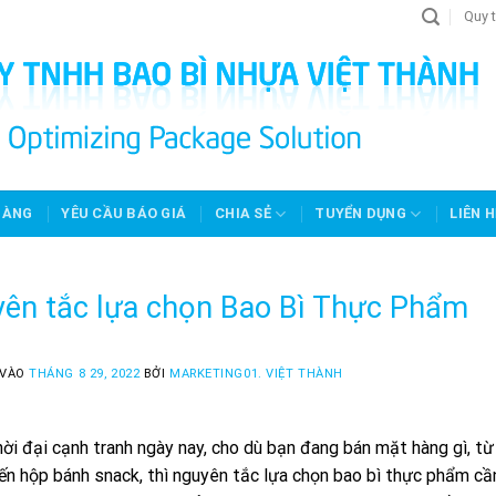
Quy t
HÀNG
YÊU CẦU BÁO GIÁ
CHIA SẺ
TUYỂN DỤNG
LIÊN H
ên tắc lựa chọn Bao Bì Thực Phẩm
 VÀO
THÁNG 8 29, 2022
BỞI
MARKETING01. VIỆT THÀNH
ời đại cạnh tranh ngày nay, cho dù bạn đang bán mặt hàng gì, từ
đến hộp bánh snack, thì nguyên tắc lựa chọn bao bì thực phẩm c