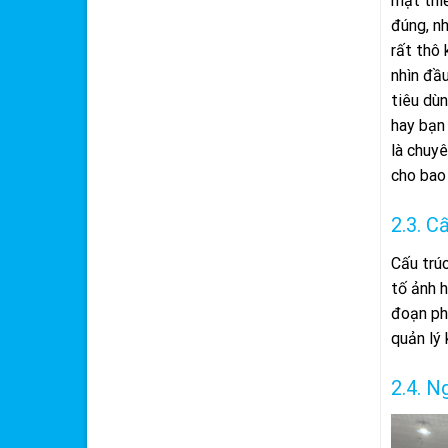
mật thi
đúng, n
rất thô 
nhìn đầu
tiêu dù
hay bạn 
là chuyê
cho bao
2.3. C
Cấu trúc
tố ảnh h
đoạn ph
quản lý 
2.4. N