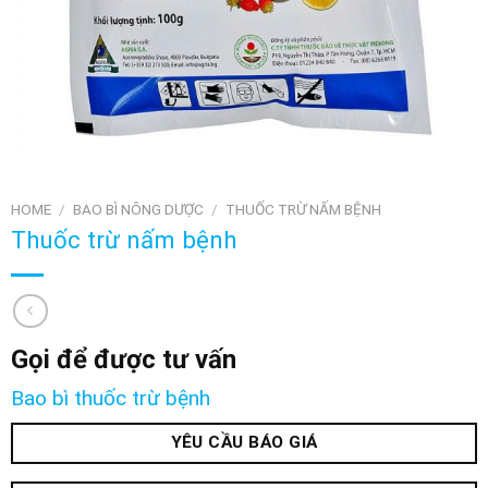
HOME
/
BAO BÌ NÔNG DƯỢC
/
THUỐC TRỪ NẤM BỆNH
Thuốc trừ nấm bệnh
Gọi để được tư vấn
Bao bì thuốc trừ bệnh
YÊU CẦU BÁO GIÁ