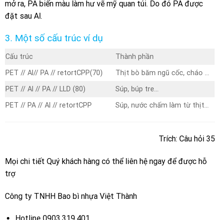
mở ra, PA biến màu làm hư vẽ mỹ quan túi. Do đó PA được
đặt sau Al.
3. Một số cấu trúc ví dụ
Cấu trúc
Thành phần
PET // Al// PA // retortCPP(70)
Thịt bò băm ngũ cốc, cháo …
PET // Al // PA // LLD (80)
Súp, búp tre…
PET // PA // Al // retortCPP
Súp, nước chấm làm từ thịt…
Trích: Câu hỏi 35
Mọi chi tiết Quý khách hàng có thể liên hệ ngay để được hỗ
trợ
Công ty TNHH Bao bì nhựa Việt Thành
Hotline 0903.319.401