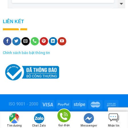
LIÊN KẾT
Chính sách bảo bật thông tin
ISO 9001 - 2000
Copyright 2026 ©
Công ty TNHH Bao bì nhựa Việt Thành
Thiết kế và duy trì bởi
Hoa Nong
Gọi điện
Tìm đường
Chat Zalo
Messenger
Nhắn tin