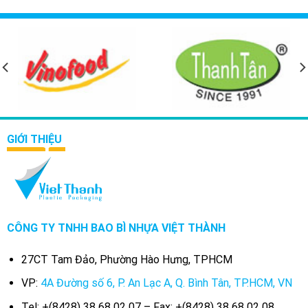
GIỚI THIỆU
CÔNG TY TNHH BAO BÌ NHỰA VIỆT THÀNH
27CT Tam Đảo, Phường Hào Hưng, TPHCM
VP:
4A Đường số 6, P. An Lạc A, Q. Bình Tân, TP.HCM, VN
Tel: +(8428) 38 68 02 07 – Fax: +(8428) 38 68 02 08