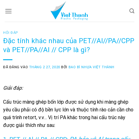
Skip
to
content
HỎI ĐÁP
Đặc tính khác nhau của PET//Al//PA//CPP
và PET//PA//Al // CPP là gì?
ĐÃ ĐĂNG VÀO
THÁNG 2 27, 2020
BỞI
BAO BÌ NHỰA VIỆT THÀNH
Giải đ
á
p:
Cấu trúc màng ghép bốn lớp được sử dụng khi màng ghép
yêu cầu phải có độ bền lực lớn và thuộc tính rào cản cần cho
quá trình retort, v.v… Vị trí PA khác trong hai cấu trúc này
được giải thích như sau: