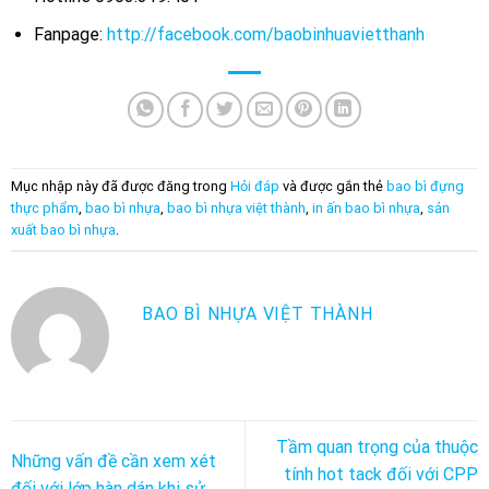
Fanpage:
http://facebook.com/baobinhuavietthanh
Mục nhập này đã được đăng trong
Hỏi đáp
và được gắn thẻ
bao bì đựng
thực phẩm
,
bao bì nhựa
,
bao bì nhựa việt thành
,
in ấn bao bì nhựa
,
sản
xuất bao bì nhựa
.
BAO BÌ NHỰA VIỆT THÀNH
Tầm quan trọng của thuộc
Những vấn đề cần xem xét
tính hot tack đối với CPP
đối với lớp hàn dán khi sử