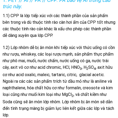
1. PET // Al // PA // CPP:
PA bảo vệ Al trong cấu
trúc này.
1.1) CPP là lớp tiếp xúc với các thành phần của sản phẩm
bên trong và dù thuộc tính rào càn hơi ẩm của CPP tốt nhưng
các thuộc tính rào cản khác là xấu cho phép các thành phần
dễ dàng xuyên qua lớp CPP.
1.2) Lớp nhôm dễ bị ăn mòn khi tiếp xúc với thức uống có cồn
như rượu, whiskey, các loại rượu mạnh, sản phẩm thực phẩm
như phô mai, muối, nước chấm, nước uống có ga, nước trái
cây, axit vô cơ như acid chromic, HCl, HNO
, H
SO
, axit hữu
3
2
4
cơ như acid oxalic, maleic, tartaric, citric, glacial acetic.
Ngoài ra các các sản phẩm trích từ dầu mỏ như là aniline và
naphthalene, hóa chất hữu cơ như formalin, creosote và kim
loại cũng như muối kim loại như MgCl
, và chất kiềm như
2
Soda cũng sẽ ăn mòn lớp nhôm. Lớp nhôm bị ăn mòn sẽ dẫn
đến tình trạng màng bị giảm lực liên kết giữa các lớp và tách
lớp.