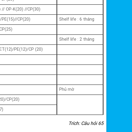
 // OP-K(20) //CP(30)
/PE(15)//CP(20)
Shelf life : 6 tháng
CP(25)
Shelf life : 2 tháng
PET(12)/PE(12)/CP (20)
Phủ mờ
20)/CP(20)
7)
Trích: Câu hỏi 65