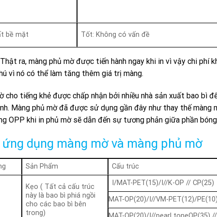
ất bề mặt
Tốt: Không có vấn đề
 Thật ra, màng phủ mờ được tiến hành ngay khi in vì vậy chi phí k
thú vì nó có thể làm tăng thêm giá trị màng.
 cho tiếng khẻ được chấp nhận bởi nhiều nhà sản xuất bao bì đ
anh. Màng phủ mờ đã được sử dụng gần đây như thay thế màng mờ
ng OPP khi in phủ mờ sẽ dẫn đến sự tương phản giữa phần bóng 
ụ ứng dụng màng mờ và màng phủ mờ
ng
Sản Phẩm
Cấu trúc
I/MAT-PET(15)/I//K-OP // CP(25)
Kẹo ( Tất cả cấu trúc
này là bao bì phiá ngồi
MAT-OP(20)/I//VM-PET(12)/PE(10
cho các bao bì bên
trong)
MAT-OP(20)/I//pearl toneOP(35) //