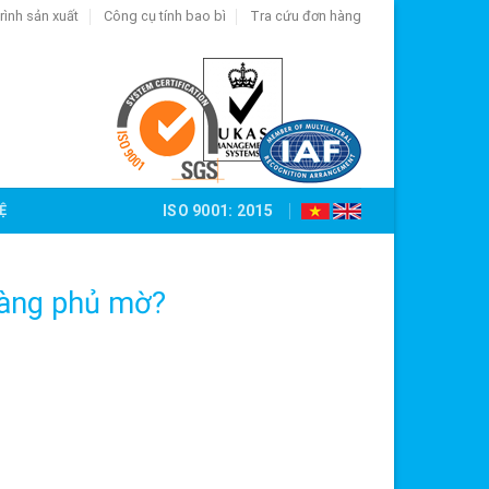
rình sản xuất
Công cụ tính bao bì
Tra cứu đơn hàng
Ệ
ISO 9001: 2015
màng phủ mờ?