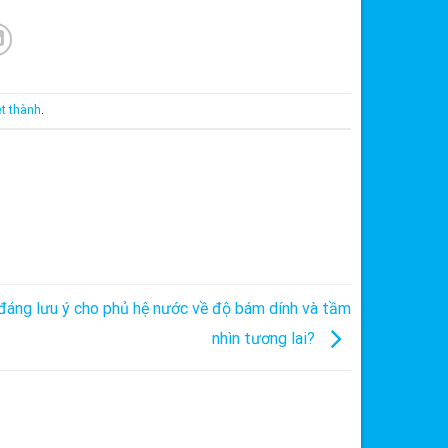
ệt thành
.
đáng lưu ý cho phủ hệ nước về độ bám dính và tầm
nhìn tương lai?