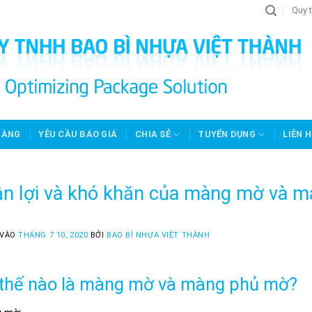
Quy t
HÀNG
YÊU CẦU BÁO GIÁ
CHIA SẺ
TUYỂN DỤNG
LIÊN H
n lợi và khó khăn của màng mờ và 
 VÀO
THÁNG 7 10, 2020
BỞI
BAO BÌ NHỰA VIỆT THÀNH
thế nào là màng mờ và màng phủ mờ?