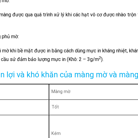
 mờ:
màng được qua quá trình xử lý khi các hạt vô cơ được nhào trộn
 phủ mờ:
i mờ khi bề mặt được in bằng cách dùng mực in kháng nhiệt, khá
2
 cầu sử đảm bảo lượng mực in (Khô: 2 – 3g/m
).
n lợi và khó khăn của màng mờ và màn
Màng mờ
Tốt
Kém