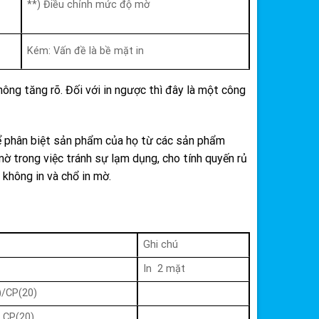
**) Điều chỉnh mức độ mờ
Kém: Vấn đề là bề mặt in
hông tăng rõ. Đối với in ngược thì đây là một công
ể phân biệt sản phẩm của họ từ các sản phẩm
 trong việc tránh sự lạm dụng, cho tính quyến rủ
không in và chổ in mờ.
Ghi chú
In 2 mặt
)/CP(20)
 CP(20)