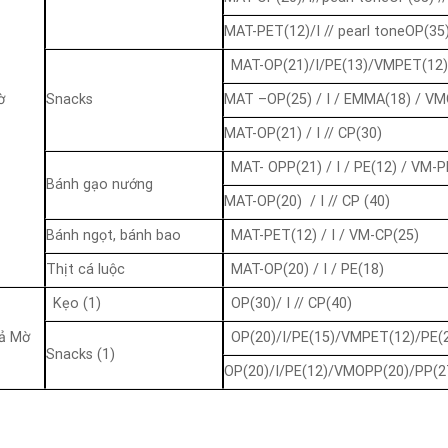
MAT-PET(12)/I // pearl toneOP(35)
MAT-OP(21)/I/PE(13)/VMPET(12)
ờ
Snacks
MAT –OP(25) / I / EMMA(18) / VM
MAT-OP(21) / I // CP(30)
MAT- OPP(21) / I / PE(12) / VM-
Bánh gạo nướng
MAT-OP(20) / I // CP (40)
Bánh ngọt, bánh bao
MAT-PET(12) / I / VM-CP(25)
Thịt cá luộc
MAT-OP(20) / I / PE(18)
Kẹo (1)
OP(30)/ I // CP(40)
ả Mờ
OP(20)/I/PE(15)/VMPET(12)/PE(
Snacks (1)
OP(20)/I/PE(12)/VMOPP(20)/PP(2