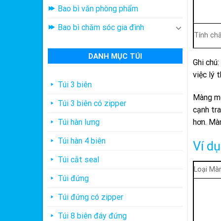
Bao bì văn phòng phẩm
Bao bì chăm sóc gia đình
Tính ch
DANH MỤC TÚI
Ghi chú:
việc lý 
Túi 3 biên
Màng mờ
Túi 3 biên có zipper
cạnh tr
hơn. Mà
Túi hàn lưng
Túi hàn 4 biên
Ví d
Túi cắt seal
Loại Mà
Túi đứng
Túi đứng có zipper
Túi 8 biên đáy đứng