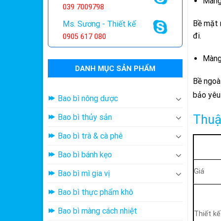
Màng
039 7009798
Bề mặt 
Ms. Sương - Thiết kế
đi.
0905 617 080
Màng
DANH MỤC SẢN PHẨM
Bề ngoà
bảo yêu
Bao bì nông dược
Thuậ
Bao bì thủy sản
Bao bì trà & cà phê
Bao bì bánh kẹo
Giá
Bao bì mì gia vị
Bao bì thực phẩm khô
Bao bì màng cách nhiệt
Thiết kế