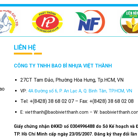
LIÊN HỆ
CÔNG TY TNHH BAO BÌ NHỰA VIỆT THÀNH
27CT Tam Đảo, Phường Hòa Hưng, Tp.HCM, VN
bao
VP:
4A Đường số 6, P. An Lạc A, Q. Bình Tân, TP.HCM, VN
Tel: +(8428) 38 68 02 07 – Fax: +(8428) 38 68 02 08
E: vietthanh@baobivietthanh.com – W: baobivietthanh.co
Giấy chứng nhận ĐKKD số 0304996488 do Sở Kế hoạch và 
TP. Hồ Chí Minh cấp ngày 23/05/2007. Đăng ký thay đổi lần 