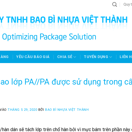
Quy t
HÀNG
YÊU CẦU BÁO GIÁ
CHIA SẺ
TUYỂN DỤNG
LIÊN H
sao lớp PA//PA được sử dụng trong c
 VÀO
THÁNG 5 29, 2020
BỞI
BAO BÌ NHỰA VIỆT THÀNH
hàn dán sẽ tách lớp trên chổ hàn bởi vì mực bám trên phần nà