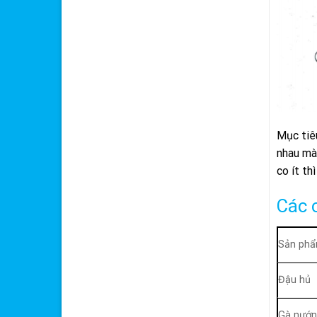
Mục tiê
nhau mà
co ít th
Các c
Sản ph
Đậu hủ
Gà nướn