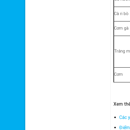
Cà ri bò
Cơm gà
Tráng m
Cơm
Xem thêm
Các y
Điểm 