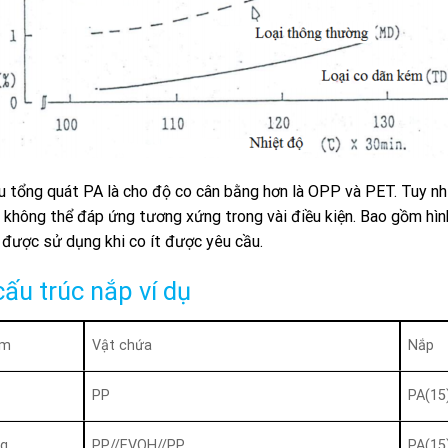
u tổng quát PA là cho độ co cân bằng hơn là OPP và PET. Tuy n
 không thể đáp ứng tương xứng trong vài điều kiện. Bao gồm hình
ì được sử dụng khi co ít được yêu cầu.
ấu trúc nắp ví dụ
ẩm
Vật chứa
Nắp
PP
PA(15
g
PP//EVOH//PP
PA(15