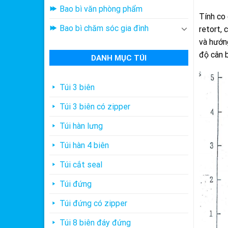
Bao bì văn phòng phẩm
Tính co 
Bao bì chăm sóc gia đình
retort, 
và hướn
độ cân 
DANH MỤC TÚI
Túi 3 biên
Túi 3 biên có zipper
Túi hàn lưng
Túi hàn 4 biên
Túi cắt seal
Túi đứng
Túi đứng có zipper
Túi 8 biên đáy đứng