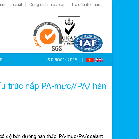
rình sản xuất
Công cụ tính bao bì
Tra cứu đơn hàng
Ệ
ISO 9001: 2015
ấu trúc nắp PA-mực//PA/ hàn
y có độ bền đường hàn thấp. PA-mực/PA/sealant