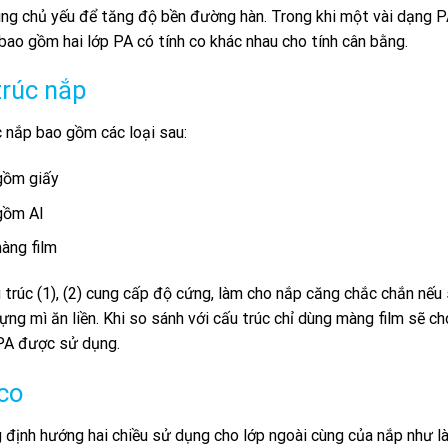
ng chủ yếu để tăng độ bền đường hàn. Trong khi một vài dạng PA
ao gồm hai lớp PA có tính co khác nhau cho tính cân bằng.
trúc nắp
 nắp bao gồm các loại sau:
gồm giấy
gồm Al
àng film
trúc (1), (2) cung cấp độ cứng, làm cho nắp căng chắc chắn nếu
ựng mì ăn liền. Khi so sánh với cấu trúc chỉ dùng màng film sẽ c
 PA được sử dụng.
co
định hướng hai chiều sử dụng cho lớp ngoài cùng của nắp như l