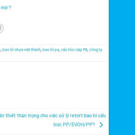
 mở ?
p
,
bao bì nhựa việt thành
,
bao bì pa
,
cấu trúc nắp PA
,
công ty
ần thiết thận trọng cho việc xử lý retort bao bì cấu
trúc PP/EVOH/PP?