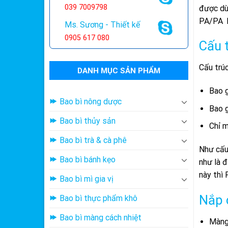
039 7009798
được dù
PA/PA b
Ms. Sương - Thiết kế
0905 617 080
Cấu 
Cấu trúc
DANH MỤC SẢN PHẨM
Bao 
Bao bì nông dược
Bao 
Bao bì thủy sản
Chỉ m
Bao bì trà & cà phê
Như cấu 
Bao bì bánh kẹo
như là đ
này thì
Bao bì mì gia vị
Nắp 
Bao bì thực phẩm khô
Bao bì màng cách nhiệt
Màng 