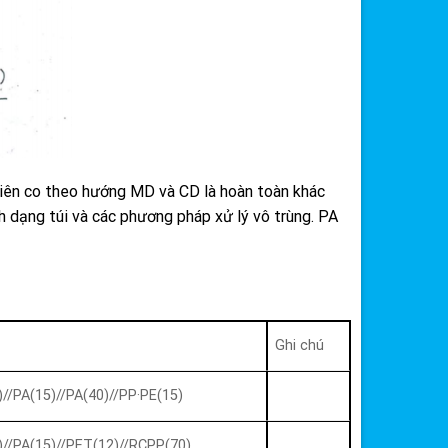
hiên co theo hướng MD và CD là hoàn toàn khác
 dạng túi và các phương pháp xử lý vô trùng. PA
Ghi chú
)//PA(15)//PA(40)//PP·PE(15)
)//PA(15)//PET(12)//RCPP(70)