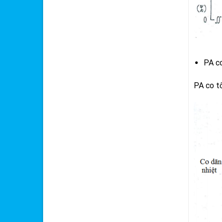
PA c
PA co tố