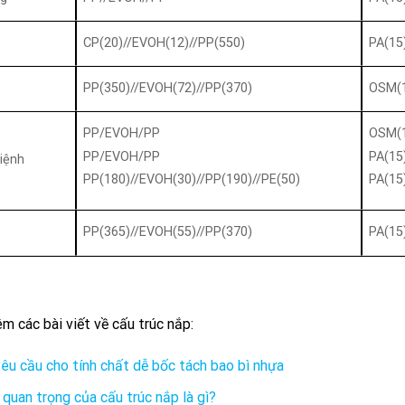
CP(20)//EVOH(12)//PP(550)
PA(15
PP(350)//EVOH(72)//PP(370)
OSM(1
PP/EVOH/PP
OSM(1
PP/EVOH/PP
PA(15
iệnh
PP(180)//EVOH(30)//PP(190)//PE(50)
PA(15
PP(365)//EVOH(55)//PP(370)
PA(15
 các bài viết về cấu trúc nắp:
êu cầu cho tính chất dễ bốc tách bao bì nhựa
quan trọng của cấu trúc nắp là gì?