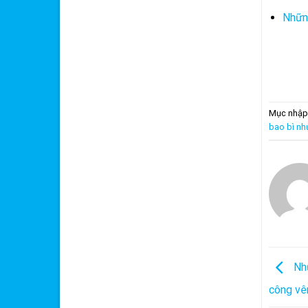
Nhữn
Mục nhập
bao bì nh
Nhữ
công vê